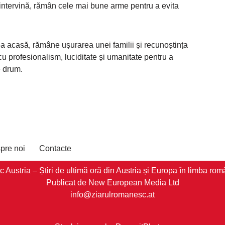
 intervină, rămân cele mai bune arme pentru a evita
ea acasă, rămâne ușurarea unei familii și recunoștința
cu profesionalism, luciditate și umanitate pentru a
e drum.
pre noi
Contacte
stria – Știri de ultimă oră din Austria și Europa în limba româ
Publicat de New European Media Ltd
info@ziarulromanesc.at