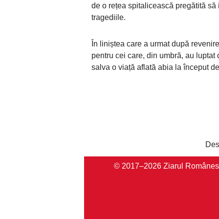
de o rețea spitalicească pregătită să
tragediile.
În liniștea care a urmat după revenir
pentru cei care, din umbră, au luptat 
salva o viață aflată abia la început d
Des
© 2017–2026 Ziarul Românesc Au