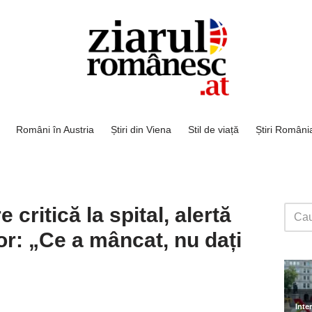
Români în Austria
Știri din Viena
Stil de viață
Știri Români
 critică la spital, alertă
or: „Ce a mâncat, nu dați