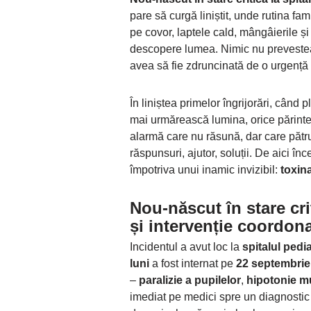
pare să curgă liniștit, unde rutina fam
pe covor, laptele cald, mângâierile ș
descopere lumea. Nimic nu prevestea c
avea să fie zdruncinată de o urgență
În liniștea primelor îngrijorări, când 
mai urmărească lumina, orice părinte 
alarmă care nu răsună, dar care pătr
răspunsuri, ajutor, soluții. De aici î
împotriva unui inamic invizibil:
toxin
Nou-născut în stare crit
și intervenție coordon
Incidentul a avut loc la
spitalul pedi
luni
a fost internat pe
22 septembrie
–
paralizie a pupilelor
,
hipotonie m
imediat pe medici spre un diagnostic