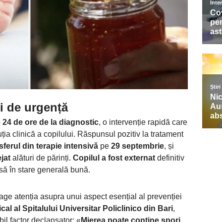
ei de urgență
 24 de ore de la diagnostic
, o intervenție rapidă care
ia clinică a copilului. Răspunsul pozitiv la tratament
sferul din terapie intensivă
pe
29 septembrie
, și
jat
alături de părinți.
Copilul a fost externat
definitiv
să în stare generală bună.
trage atenția asupra unui aspect esențial al prevenției
cal al Spitalului Universitar Policlinico din Bari
,
bil factor declanșator: «
Mierea poate conține spori