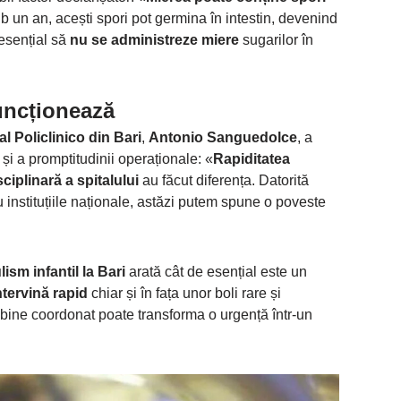
sub un an, acești spori pot germina în intestin, devenind
esențial să
nu se administreze miere
sugarilor în
funcționează
al Policlinico din Bari
,
Antonio Sanguedolce
, a
și a promptitudinii operaționale: «
Rapiditatea
ciplinară a spitalului
au făcut diferența. Datorită
u instituțiile naționale, astăzi putem spune o poveste
lism infantil la Bari
arată cât de esențial este un
ntervină rapid
chiar și în fața unor boli rare și
ine coordonat poate transforma o urgență într-un