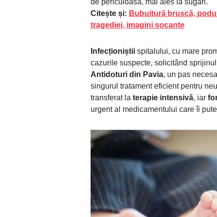
de periculoasă, mai ales la sugari.
Citește și:
Bubuitură bruscă, podul 
tragediei, imagini șocante
Infecționiștii
spitalului, cu mare prom
cazurile suspecte, solicitând sprijinu
Antidoturi din Pavia
, un pas necesa
singurul tratament eficient pentru neut
transferat la
terapie intensivă
, iar
fo
urgent al medicamentului care îi pute