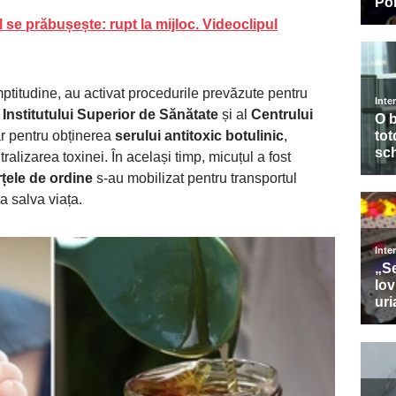
se prăbușește: rupt la mijloc. Videoclipul
ptitudine, au activat procedurile prevăzute pentru
l
Institutului Superior de Sănătate
și al
Centrului
r pentru obținerea
serului antitoxic botulinic
,
ralizarea toxinei. În același timp, micuțul a fost
rțele de ordine
s-au mobilizat pentru transportul
a salva viața.