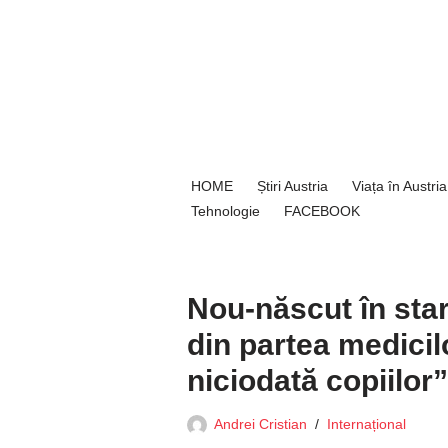
Sari
la
conținut
HOME
Știri Austria
Viața în Austria
Tehnologie
FACEBOOK
Nou-născut în stare
din partea medicil
niciodată copiilor”
Andrei Cristian
Internațional