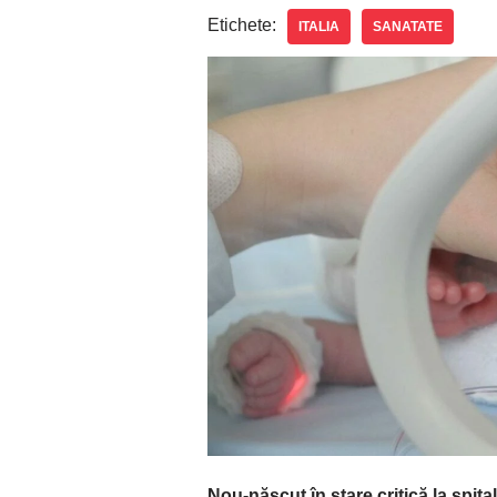
Etichete:
ITALIA
SANATATE
Nou-născut în stare critică la spital