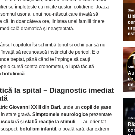
iliei se împletește cu micile gesturi cotidiene. Joaca
i somnul ușor al unui nou-născut care învață să
ă, în doar câteva ore, liniștea unei familii tinere
 medicală dramatică și neașteptată.
plânsul copilului își schimbă tonul și ochii par să nu
învață să recunoască instinctul de pericol. E o
unde treptat, până când te împinge să cauți
ncepe o cursă contra cronometru, o luptă tăcută
a botulinică
.
ică la spital
– Diagnostic imediat
ată
atric Giovanni XXIII din Bari
, unde un
copil de șase
în stare gravă.
Simptomele neurologice
prezentate
usculară
și
slabă reacție la stimuli
– i-au orientat
 suspect:
botulism infantil
, o boală rară, dar extrem