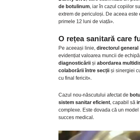
de botulinum
, iar în cazul copiilor 
extrem de periculoși. De aceea este 
primele 12 luni de viață».
O rețea sanitară care 
Pe aceeași linie,
directorul general 
evidențiat valoarea muncii de echipă 
diagnosticării
și
abordarea multidis
colaborării între secții
și sinergiei c
cu final fericit».
Cazul nou-născutului afectat de
botu
sistem sanitar eficient
, capabil să
i
complexe. Este dovada că un model b
succes medical.