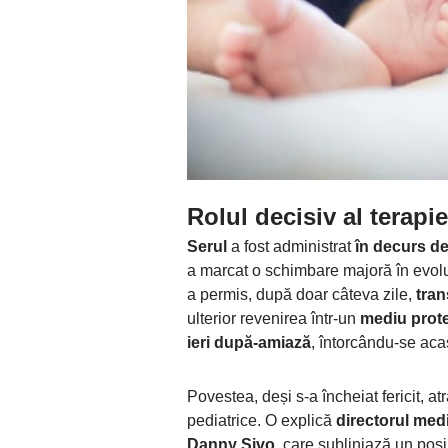
Rolul decisiv al terapi
Serul
a fost administrat
în decurs de
a marcat o schimbare majoră în evoluț
a permis, după doar câteva zile,
tran
ulterior revenirea într-un
mediu prote
ieri după-amiază
, întorcându-se aca
Povestea, deși s-a încheiat fericit, a
pediatrice. O explică
directorul medi
Danny Sivo
, care subliniază un posi