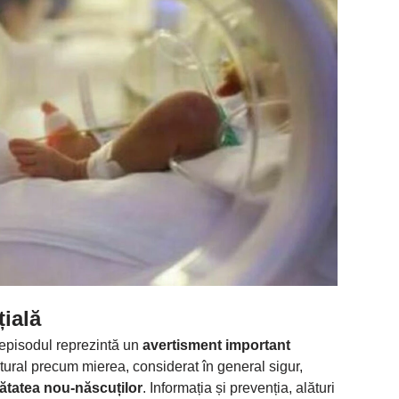
ială
, episodul reprezintă un
avertisment important
atural precum mierea, considerat în general sigur,
ătatea nou-născuților
. Informația și prevenția, alături