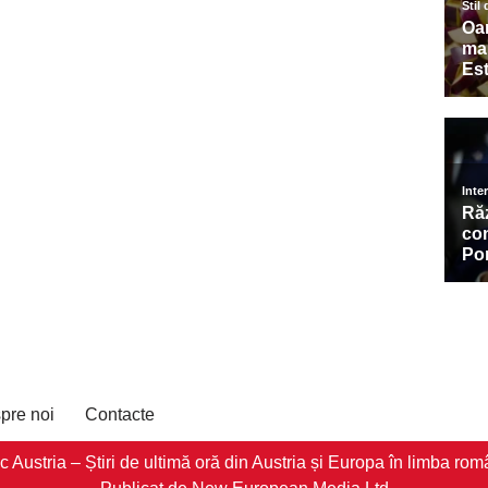
pre noi
Contacte
stria – Știri de ultimă oră din Austria și Europa în limba româ