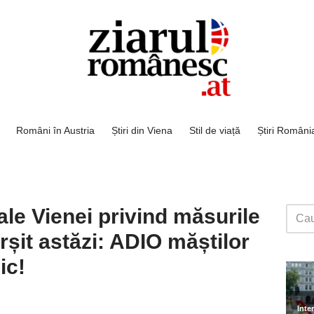
Români în Austria
Știri din Viena
Stil de viață
Știri Români
le Vienei privind măsurile
rșit astăzi: ADIO măștilor
ic!