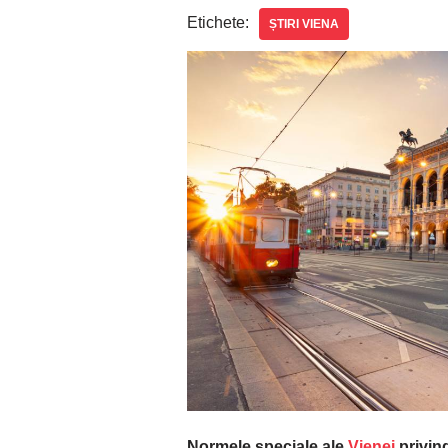
Etichete:
ȘTIRI VIENA
Normele speciale ale
Vienei
privind