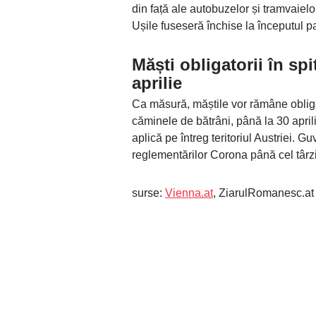
din față ale autobuzelor și tramvaielo
Ușile fuseseră închise la începutul pa
Măști obligatorii în spi
aprilie
Ca măsură, măștile vor rămâne obligato
căminele de bătrâni, până la 30 april
aplică pe întreg teritoriul Austriei. 
reglementărilor Corona până cel târzi
surse:
Vienna.at
, ZiarulRomanesc.at