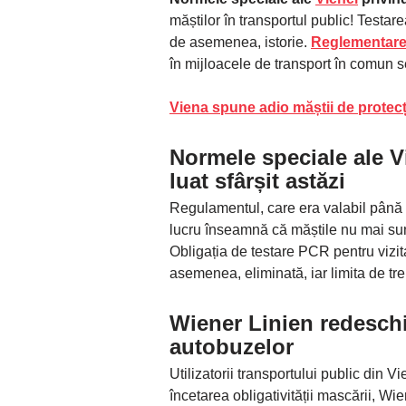
măștilor în transportul public! Testare
de asemenea, istorie.
Reglementare
în mijloacele de transport în comun s
Viena spune adio măștii de protec
Normele speciale ale V
luat sfârșit astăzi
Regulamentul, care era valabil până la 
lucru înseamnă că măștile nu mai sunt 
Obligația de testare PCR pentru vizita
asemenea, eliminată, iar limita de trei
Wiener Linien redeschid
autobuzelor
Utilizatorii transportului public din 
încetarea obligativității mascării, W