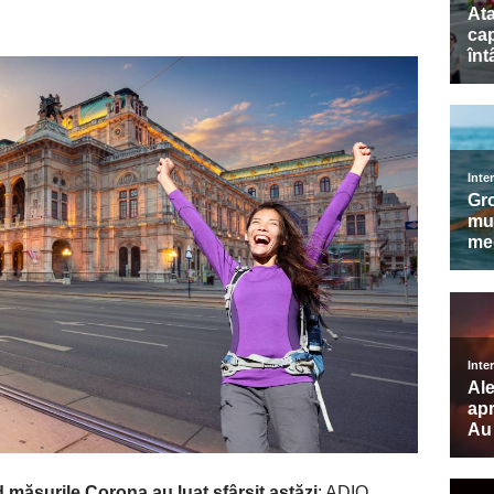
 măsurile Corona au luat sfârșit astăzi
: ADIO