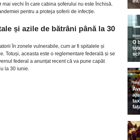
r mai vechi în care cabina șoferului nu este închisă.
ndemiei pentru a proteja șoferii de infecție.
tale și azile de bătrâni până la 30
rii în zonele vulnerabile, cum ar fi spitalele și
ie. Totuși, aceasta este o reglementare federală și se
Guvernul federal a anunțat recent că va pune capăt
u la 30 iunie.