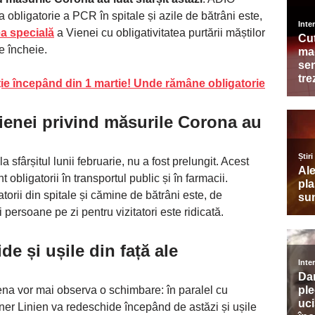
a obligatorie a PCR în spitale și azile de bătrâni este,
a specială
a Vienei cu obligativitatea purtării măștilor
e încheie.
ție începând din 1 martie! Unde rămâne obligatorie
ienei privind măsurile Corona au
sfârșitul lunii februarie, nu a fost prelungit. Acest
obligatorii în transportul public și în farmacii.
torii din spitale și cămine de bătrâni este, de
 persoane pe zi pentru vizitatori este ridicată.
e și ușile din față ale
Viena vor mai observa o schimbare: în paralel cu
iener Linien va redeschide începând de astăzi și ușile