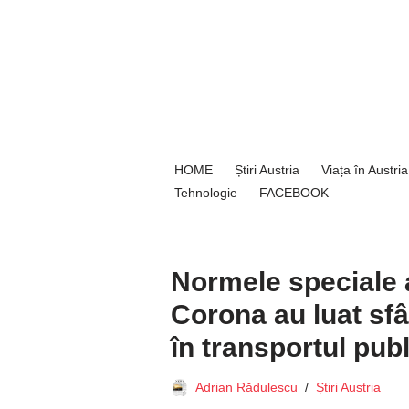
Sari
la
conținut
HOME
Știri Austria
Viața în Austria
Tehnologie
FACEBOOK
Normele speciale a
Corona au luat sfâ
în transportul publ
Adrian Rădulescu
Știri Austria