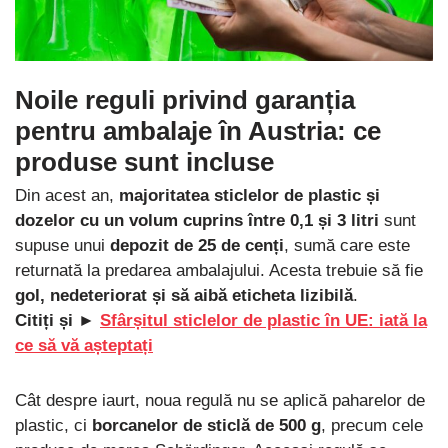
Noile reguli privind garanția
pentru ambalaje în Austria: ce
produse sunt incluse
Din acest an,
majoritatea sticlelor de plastic și
dozelor cu un volum cuprins între 0,1 și 3 litri
sunt
supuse unui
depozit de 25 de cenți
, sumă care este
returnată la predarea ambalajului. Acesta trebuie să fie
gol, nedeteriorat și să aibă eticheta lizibilă
.
Citiți și ►
Sfârșitul sticlelor de plastic în UE: iată la
ce să vă așteptați
Cât despre iaurt, noua regulă nu se aplică paharelor de
plastic, ci
borcanelor de sticlă de 500 g
, precum cele