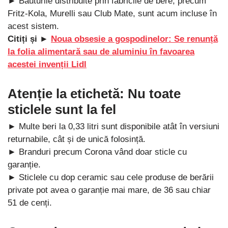
► Băuturile distribuite prin fabricile de bere, precum
Fritz-Kola, Murelli sau Club Mate, sunt acum incluse în
acest sistem.
Citiți și ►
Noua obsesie a gospodinelor: Se renunță
la folia alimentară sau de aluminiu în favoarea
acestei invenții Lidl
Atenție la etichetă: Nu toate
sticlele sunt la fel
► Multe beri la 0,33 litri sunt disponibile atât în versiuni
returnabile, cât și de unică folosință.
► Branduri precum Corona vând doar sticle cu
garanție.
► Sticlele cu dop ceramic sau cele produse de berării
private pot avea o garanție mai mare, de 36 sau chiar
51 de cenți.