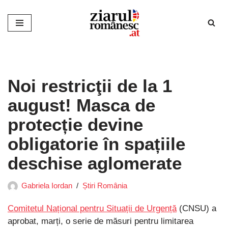
Sari
la
conținut
Noi restricţii de la 1
august! Masca de
protecție devine
obligatorie în spațiile
deschise aglomerate
Gabriela Iordan
Știri România
Comitetul Național pentru Situații de Urgență
(CNSU) a
aprobat, marți, o serie de măsuri pentru limitarea