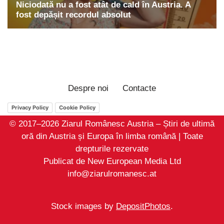
Despre noi
Contacte
Privacy Policy
Cookie Policy
© 2017–2026 Ziarul Românesc Austria – Știri de ultimă
oră din Austria și Europa în limba română | Toate
drepturile rezervate
Publicat de New European Media Ltd
info@ziarulromanesc.at
Stock images by
DepositPhotos
.