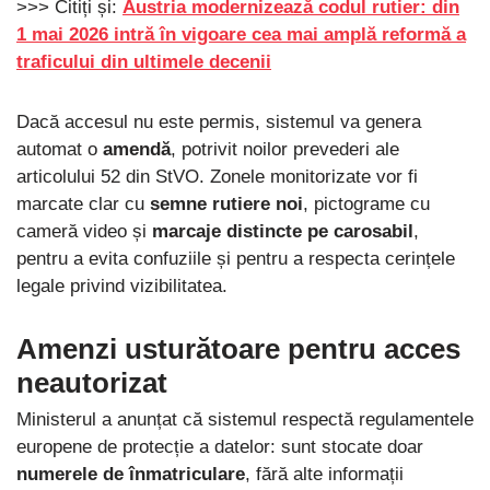
>>> Citiți și:
Austria modernizează codul rutier: din
1 mai 2026 intră în vigoare cea mai amplă reformă a
traficului din ultimele decenii
Dacă accesul nu este permis, sistemul va genera
automat o
amendă
, potrivit noilor prevederi ale
articolului 52 din StVO. Zonele monitorizate vor fi
marcate clar cu
semne rutiere noi
, pictograme cu
cameră video și
marcaje distincte pe carosabil
,
pentru a evita confuziile și pentru a respecta cerințele
legale privind vizibilitatea.
Amenzi usturătoare pentru acces
neautorizat
Ministerul a anunțat că sistemul respectă regulamentele
europene de protecție a datelor: sunt stocate doar
numerele de înmatriculare
, fără alte informații