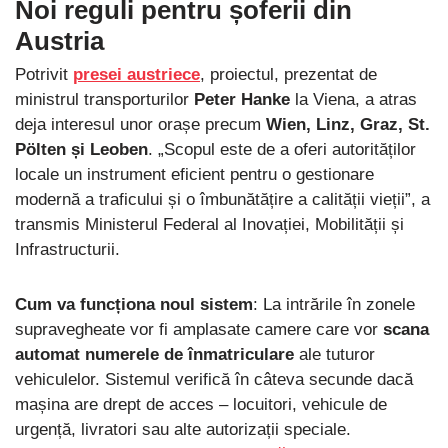
Noi reguli pentru șoferii din
Austria
Potrivit
presei austriece
, proiectul, prezentat de
ministrul transporturilor
Peter Hanke
la Viena, a atras
deja interesul unor orașe precum
Wien, Linz, Graz, St.
Pölten și Leoben
. „Scopul este de a oferi autorităților
locale un instrument eficient pentru o gestionare
modernă a traficului și o îmbunătățire a calității vieții”, a
transmis Ministerul Federal al Inovației, Mobilității și
Infrastructurii.
Cum va funcționa noul sistem
: La intrările în zonele
supravegheate vor fi amplasate camere care vor
scana
automat numerele de înmatriculare
ale tuturor
vehiculelor. Sistemul verifică în câteva secunde dacă
mașina are drept de acces – locuitori, vehicule de
urgență, livratori sau alte autorizații speciale.