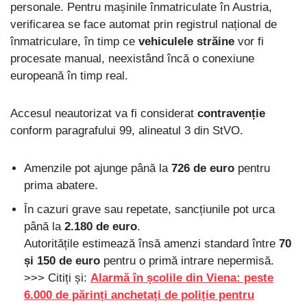
personale. Pentru mașinile înmatriculate în Austria,
verificarea se face automat prin registrul național de
înmatriculare, în timp ce
vehiculele străine
vor fi
procesate manual, neexistând încă o conexiune
europeană în timp real.
Accesul neautorizat va fi considerat
contravenție
conform paragrafului 99, alineatul 3 din StVO.
Amenzile pot ajunge până la
726 de euro
pentru
prima abatere.
În cazuri grave sau repetate, sancțiunile pot urca
până la
2.180 de euro
.
Autoritățile estimează însă amenzi standard între
70
și 150 de euro
pentru o primă intrare nepermisă.
>>> Citiți și:
Alarmă în școlile din Viena: peste
6.000 de părinți anchetați de poliție pentru