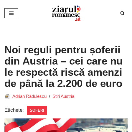
Sari
la
conținut
Noi reguli pentru șoferii
din Austria – cei care nu
le respectă riscă amenzi
de până la 2.200 de euro
Adrian Rădulescu
Știri Austria
Etichete:
ȘOFERI