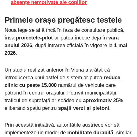
absențe nemotivate ale copiilor
Primele orașe pregătesc testele
Noua lege se află încă în faza de consultare publică,
însă
proiectele-pilot
ar putea începe deja în
vara
anului 2026
, după intrarea oficială în vigoare la
1 mai
2026
.
Un studiu realizat anterior în Viena a arătat că
introducerea unui astfel de sistem ar putea
reduce
zilnic cu peste 15.000
numărul de vehicule care
pătrund în centrul orașului. Potrivit municipalității,
traficul de suprafață ar scădea cu
aproximativ 25%
,
eliberând spațiu pentru
spații verzi și pietoni
.
Prin această inițiativă, autoritățile austriece vor să
implementeze un model de
mobilitate durabilă
, similar