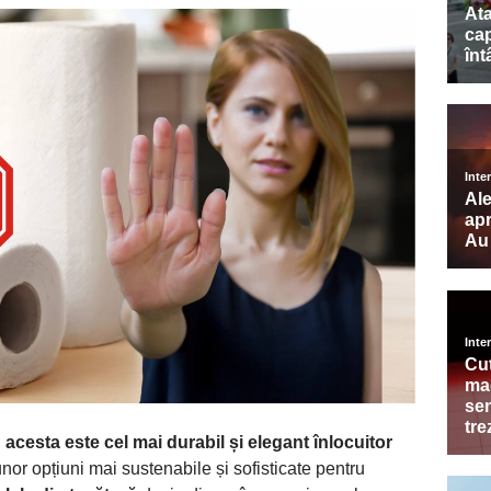
: acesta este cel mai durabil și elegant înlocuitor
nor opțiuni mai sustenabile și sofisticate pentru