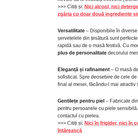
>>> Citiți și:
Nici alcool, nici deterge
zgâria cu doar două ingrediente s
Versatilitate
– Disponibile în diverse
șervețelele din țesătură sunt perfecte
rapidă sau de o masă festivă. Cu mode
plus de personalitate
decorului mes
Eleganță și rafinament
– O masă dec
sofisticat. Spre deosebire de cele de 
final al mesei, făcându-l mai atractiv 
Gentilețe pentru piel
– Fabricate din
pentru persoanele cu piele sensibilă. 
contactul cu pielea.
>>> Citiți și:
Nici în frigider, nici î
întărească