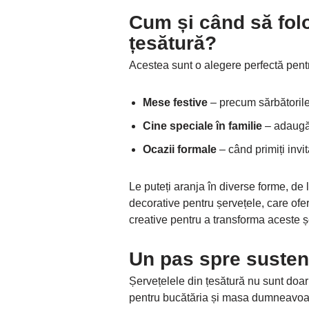
Cum și când să folo
țesătură?
Acestea sunt o alegere perfectă pent
Mese festive
– precum sărbătorile
Cine speciale în familie
– adaugă 
Ocazii formale
– când primiți invit
Le puteți aranja în diverse forme, de l
decorative pentru șervețele, care ofer
creative pentru a transforma aceste ș
Un pas spre sustenab
Șervețelele din țesătură nu sunt doar 
pentru bucătăria și masa dumneavoast