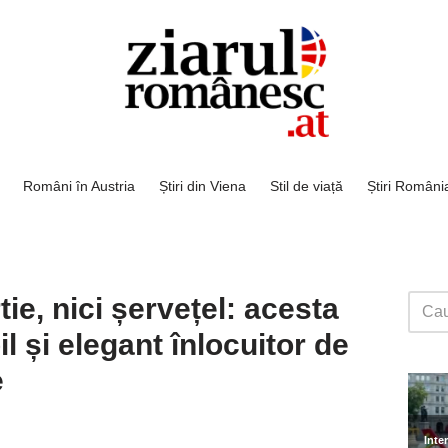
Români în Austria
Știri din Viena
Stil de viață
Știri Români
ie, nici șervețel: acesta
l și elegant înlocuitor de
e