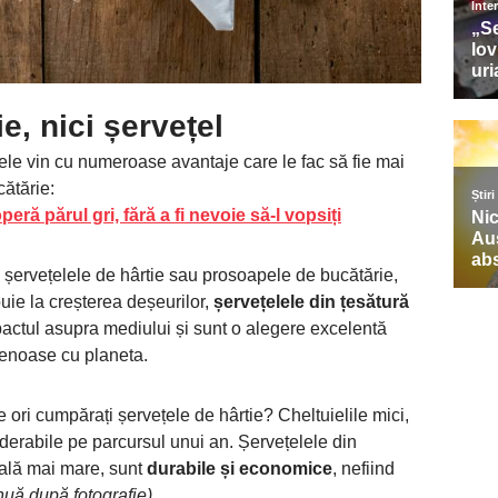
e, nici șervețel
țele vin cu numeroase avantaje care le fac să fie mai
ătărie:
ră părul gri, fără a fi nevoie să-l vopsiți
șervețelele de hârtie sau prosoapele de bucătărie,
buie la creșterea deșeurilor,
șervețelele din țesătură
actul asupra mediului și sunt o alegere excelentă
etenoase cu planeta.
 ori cumpărați șervețele de hârtie? Cheltuielile mici,
erabile pe parcursul unui an. Șervețelele din
țială mai mare, sunt
durabile și economice
, nefiind
nuă după fotografie)