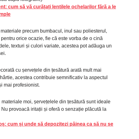
nt: cum să vă curățați lentilele ochelarilor fără a le
imple
 materiale precum bumbacul, inul sau poliesterul,
 pentru orice ocazie, fie că este vorba de o cină
le, texturi și culori variate, acestea pot adăuga un
ei.
orată cu șervețele din țesătură arată mult mai
hârtie, acestea contribuie semnificativ la aspectul
și mai profesionist.
 materiale moi, șervețelele din țesătură sunt ideale
Nu provoacă iritații și oferă o senzație plăcută la
n coș: cum și unde să depozitezi pâinea ca să nu se