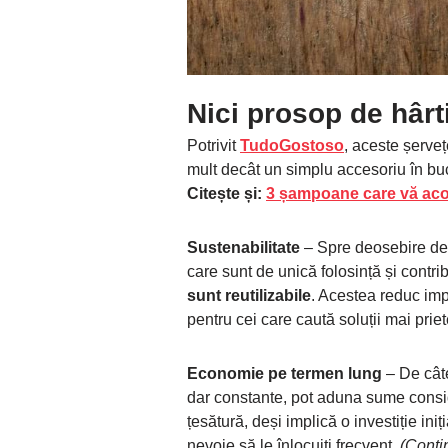
Nici prosop de hârti
Potrivit
TudoGostoso
, aceste șerve
mult decât un simplu accesoriu în buc
Citește și:
3 șampoane care vă acope
Sustenabilitate
– Spre deosebire de 
care sunt de unică folosință și contri
sunt reutilizabile
. Acestea reduc imp
pentru cei care caută soluții mai pri
Economie pe termen lung
– De câte
dar constante, pot aduna sume consid
țesătură, deși implică o investiție ini
nevoie să le înlocuiți frecvent.
(Conti