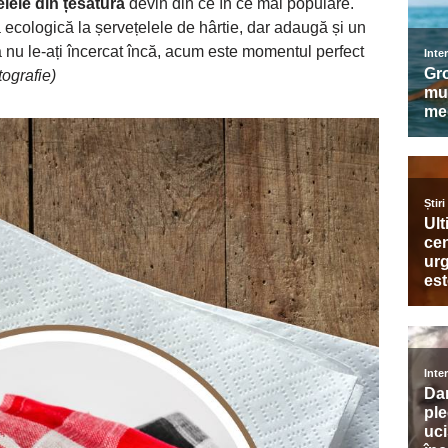
elele din țesătură
devin din ce în ce mai populare.
 ecologică la șervețelele de hârtie, dar adaugă și un
 nu le-ați încercat încă, acum este momentul perfect
ografie)