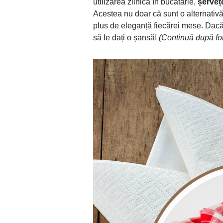
utilizarea zilnică în bucătărie,
șerveț
Acestea nu doar că sunt o alternativă
plus de eleganță fiecărei mese. Dacă
să le dați o șansă!
(Continuă după fot