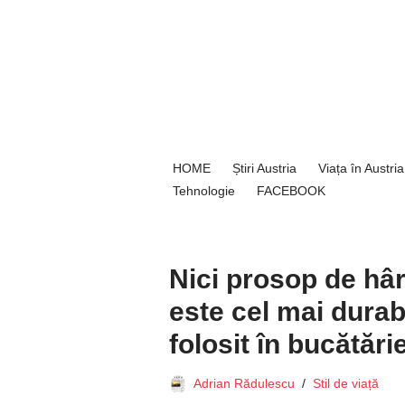
Sari
la
conținut
HOME
Știri Austria
Viața în Austria
Tehnologie
FACEBOOK
Nici prosop de hârt
este cel mai durabi
folosit în bucătări
Adrian Rădulescu
Stil de viață