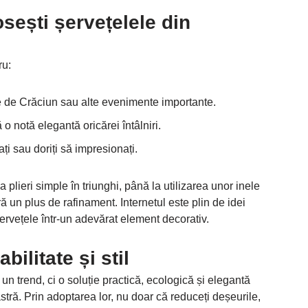
sești șervețelele din
ru:
 de Crăciun sau alte evenimente importante.
o notă elegantă oricărei întâlniri.
ați sau doriți să impresionați.
a plieri simple în triunghi, până la utilizarea unor inele
ă un plus de rafinament. Internetul este plin de idei
ervețele într-un adevărat element decorativ.
ilitate și stil
un trend, ci o soluție practică, ecologică și elegantă
ră. Prin adoptarea lor, nu doar că reduceți deșeurile,