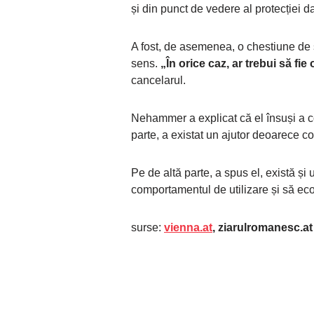
și din punct de vedere al protecției da
A fost, de asemenea, o chestiune de
sens.
„În orice caz, ar trebui să fi
cancelarul.
Nehammer a explicat că el însuși a c
parte, a existat un ajutor deoarece co
Pe de altă parte, a spus el, există și
comportamentul de utilizare și să e
surse:
vienna.at
, ziarulromanesc.at