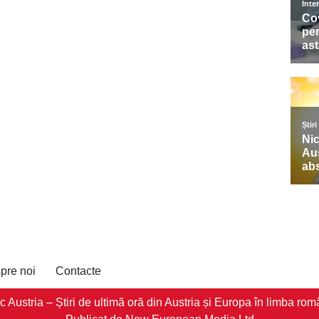
pre noi
Contacte
stria – Știri de ultimă oră din Austria și Europa în limba româ