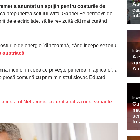
mmer a anunțat un sprijin pentru costurile de
 ca propunerea șefului Wifo, Gabriel Felbermayr, de
ii de electricitate, să fie revizuită cât mai curând
 costurile de energie ”din toamnă, când începe sezonul
 austriacă
.
nă încolo, în ceea ce privește punerea în aplicare”, a
e presă comună cu prim-ministrul slovac Eduard
: cancelarul Nehammer a cerut analiza unei variante