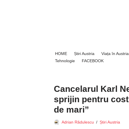
Sari
la
conținut
HOME
Știri Austria
Viața în Austria
Tehnologie
FACEBOOK
Cancelarul Karl 
sprijin pentru cos
de mari”
Adrian Rădulescu
Știri Austria