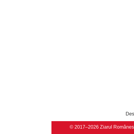
Des
© 2017–2026 Ziarul Românesc Au