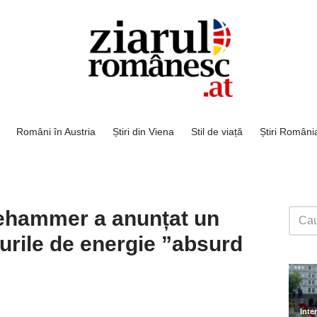
Români în Austria
Știri din Viena
Stil de viață
Știri Români
Nehammer a anunțat un
turile de energie ”absurd