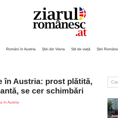
Români în Austria
Știri din Viena
Stil de viață
Știri Români
în Austria: prost plătită,
esantă, se cer schimbări
ța în Austria