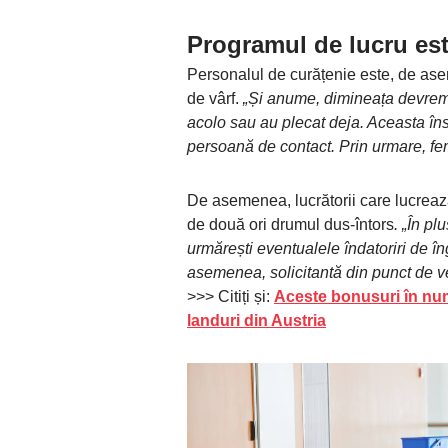
Programul de lucru es
Personalul de curățenie este, de aseme
de vârf.
„Și anume, dimineața devreme 
acolo sau au plecat deja. Aceasta în
persoană de contact. Prin urmare, fem
De asemenea, lucrătorii care lucreaz
de două ori drumul dus-întors
. „În pl
urmărești eventualele îndatoriri de în
asemenea, solicitantă din punct de ve
>>> Citiți și:
Aceste bonusuri în nume
landuri din Austria