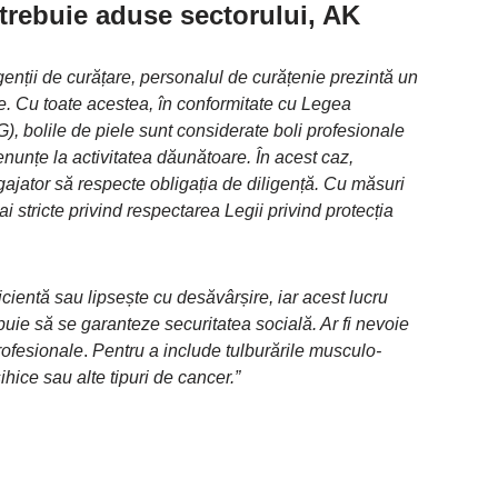
trebuie aduse sectorului, AK
enții de curățare, personalul de curățenie prezintă un
ele. Cu toate acestea, în conformitate cu Legea
), bolile de piele sunt considerate boli profesionale
renunțe la activitatea dăunătoare. În acest caz,
angajator să respecte obligația de diligență. Cu măsuri
 stricte privind respectarea Legii privind protecția
icientă sau lipsește cu desăvârșire, iar acest lucru
uie să se garanteze securitatea socială. Ar fi nevoie
rofesionale
.
Pentru a include tulburările musculo-
hice sau alte tipuri de cancer.”