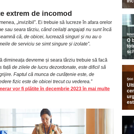
te extrem de incomod
nea, „invizibil”. Ei trebuie să lucreze în afara orelor
sau seara târziu, când ceilalți angajați nu sunt încă
seamnă că, de obicei, lucrează singuri și nu au o
eile de serviciu se simt singure și izolate”
.
ă dimineața devreme și seara târziu trebuie să facă
us față de zilele de lucru dezordonate, este dificil să
grijire. Faptul că munca de curățenie este, de
dere fizic este de obicei trecut cu vederea.”
rar vor fi plătite în decembrie 2023 în mai multe