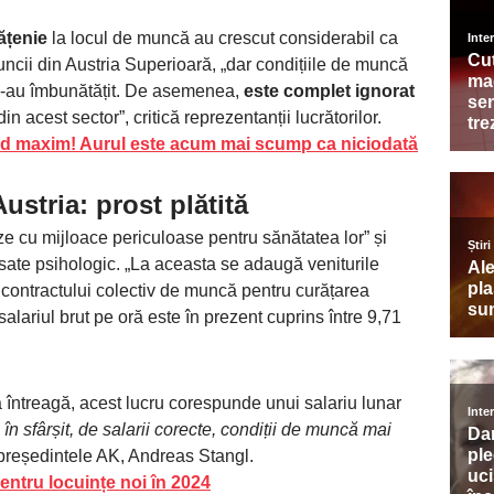
ățenie
la locul de muncă au crescut considerabil ca
ncii din Austria Superioară, „dar condițiile de muncă
u s-au îmbunătățit. De asemenea,
este complet ignorat
in acest sector”, critică reprezentanții lucrătorilor.
rd maxim! Aurul este acum mai scump ca niciodată
ustria: prost plătită
ze cu mijloace periculoase pentru sănătatea lor” și
tresate psihologic. „La aceasta se adaugă veniturile
contractului colectiv de muncă pentru curățarea
salariul brut pe oră este în prezent cuprins între 9,71
întreagă, acest lucru corespunde unui salariu lunar
în sfârșit, de salarii corecte, condiții de muncă mai
președintele AK, Andreas Stangl.
entru locuințe noi în 2024