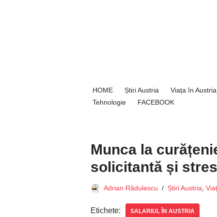
Sari
la
conținut
HOME
Știri Austria
Viața în Austria
Tehnologie
FACEBOOK
Munca la curățenie 
solicitantă și str
Adrian Rădulescu
Știri Austria
,
Via
Etichete:
SALARIUL ÎN AUSTRIA