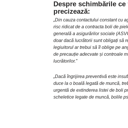
Despre schimbările ce 
precizează:
„Din cauza contactului constant cu ag
risc ridicat de a contracta boli de pi
generală a asigurărilor sociale (ASVG
doar dacă lucrătorii sunt obligați să 
legiuitorul ar trebui să îl oblige pe 
de precauție adecvate și controale mai
lucrătorilor.”
„Dacă îngrijirea preventivă este insuf
duce la o boală legată de muncă, treb
urgentă de extinderea listei de boli p
scheletice legate de muncă, bolile psi