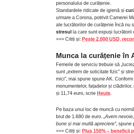
personalului de curățenie.
Standardele ridicate de igienă și
cur
urmare a Corona, potrivit Camerei Mu
ale lucrătorilor de curățenie încă n
stresul
la care sunt expuși lucrătorii d
>>> Citiți și:
Peste 2.000 USD, reco
Munca la curățenie în A
Femeile de serviciu trebuie să „lucre
sunt „extrem de solicitate fizic” și s
mici”, mai spune spune AK. Conform 
monumentelor, fațadelor și clădirilor, 
și 11,74 euro, scrie
Heute
.
Pe baza unui loc de muncă cu normă 
brut de 1.680 de euro.
„Avem nevoie, 
bune și mai multă apreciere”
, spune 
>>> Citiți și:
Plus 150% – beneficii p