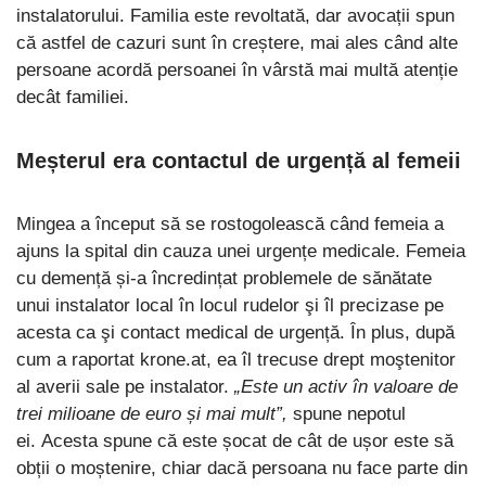
instalatorului. Familia este revoltată, dar avocații spun
că astfel de cazuri sunt în creștere, mai ales când alte
persoane acordă persoanei în vârstă mai multă atenție
decât familiei.
Meșterul era contactul de urgență al femeii
Mingea a început să se rostogolească când femeia a
ajuns la spital din cauza unei urgențe medicale. Femeia
cu demență și-a încredințat problemele de sănătate
unui instalator local în locul rudelor şi îl precizase pe
acesta ca şi contact medical de urgență. În plus, după
cum a raportat krone.at, ea îl trecuse drept moştenitor
al averii sale pe instalator.
„Este un activ în valoare de
trei milioane de euro și mai mult”,
spune nepotul
ei. Acesta spune că este șocat de cât de ușor este să
obții o moștenire, chiar dacă persoana nu face parte din