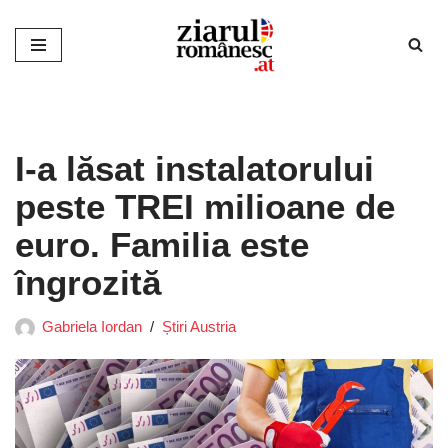
Sari
la
conținut
I-a lăsat instalatorului
peste TREI milioane de
euro. Familia este
îngrozită
Gabriela Iordan
Știri Austria