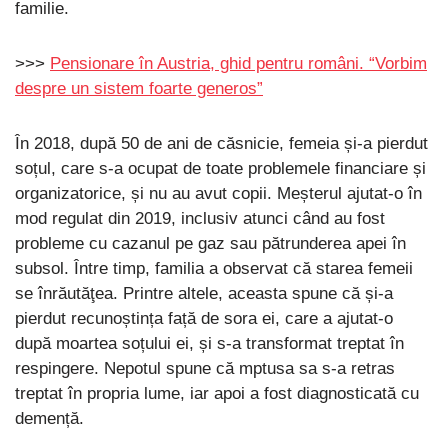
familie.
>>>
Pensionare în Austria, ghid pentru români. “Vorbim
despre un sistem foarte generos”
În 2018, după 50 de ani de căsnicie, femeia și-a pierdut
soțul, care s-a ocupat de toate problemele financiare și
organizatorice, și nu au avut copii. Meșterul ajutat-o în
mod regulat din 2019, inclusiv atunci când au fost
probleme cu cazanul pe gaz sau pătrunderea apei în
subsol. Între timp, familia a observat că starea femeii
se înrăutăţea. Printre altele, aceasta spune că și-a
pierdut recunoștința față de sora ei, care a ajutat-o ​​
după moartea soțului ei, și s-a transformat treptat în
respingere. Nepotul spune că mptusa sa s-a retras
treptat în propria lume, iar apoi a fost diagnosticată cu
demență.