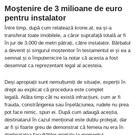
Moştenire de 3 milioane de euro
pentru instalator
Între timp, după cum relatează krone.at, ea și-a
transferat toate imobilele, a căror suprafață totală ar fi
în jur de 3.000 de metri pătrați, către instalator. Bărbatul
a devenit și singurul moștenitor în testamentul ei și ea a
semnat și o împuternicire la notar că acesta a fost
desemnat ca reprezentant legal al acesteia.
Deși apropiații sunt nemulțumiți de situație, experții în
drept au explicat că procedura este complet
legală. Atâta timp cât nu există infracțiuni, cum ar fi
frauda, ​​constrângerea sau înșelăciunea, rudele nu prea
pot face nimic, spun ei. După cum adaugă aceștia,
destinatarul în cazul menționat este dublu protejat, dar
ar fi și foarte greu de demonstrat că femeia nu era în
deplinatatea facultăţilor mintale la momentul