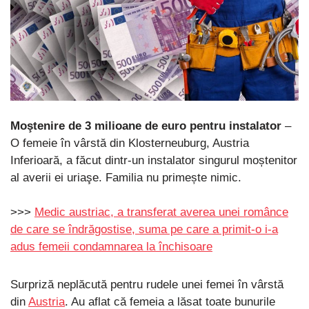
Moştenire de 3 milioane de euro pentru instalator
–
O femeie în vârstă din Klosterneuburg, Austria
Inferioară, a făcut dintr-un instalator singurul moștenitor
al averii ei uriaşe. Familia nu primește nimic.
>>>
Medic austriac, a transferat averea unei românce
de care se îndrăgostise, suma pe care a primit-o i-a
adus femeii condamnarea la închisoare
Surpriză neplăcută pentru rudele unei femei în vârstă
din
Austria
. Au aflat că femeia a lăsat toate bunurile