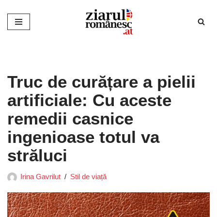
Sari
la
conținut
Truc de curățare a pielii
artificiale: Cu aceste
remedii casnice
ingenioase totul va
străluci
Irina Gavrilut
Stil de viață