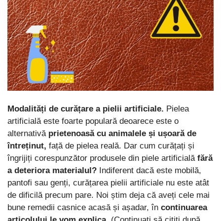
Modalități de curățare a pielii artificiale.
Pielea
artificială este foarte populară deoarece este o
alternativă
prietenoasă cu animalele și ușoară de
întreținut,
față de pielea reală. Dar cum curățați și
îngrijiți corespunzător produsele din piele artificială
fără
a deteriora materialul?
Indiferent dacă este mobilă,
pantofi sau genți, curățarea pielii artificiale nu este atât
de dificilă precum pare. Noi știm deja că aveți cele mai
bune remedii casnice acasă și așadar, în
continuarea
articolului le vom explica.
(Continuați să citiți după