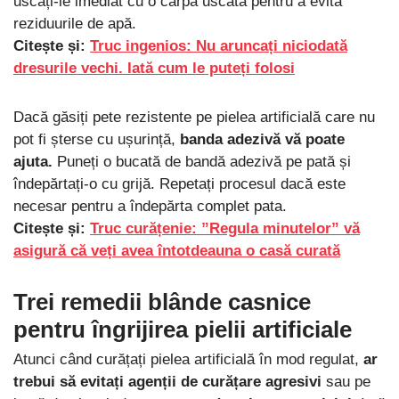
uscați-le imediat cu o cârpă uscată pentru a evita
reziduurile de apă.
Citește și:
Truc ingenios: Nu aruncați niciodată
dresurile vechi. Iată cum le puteți folosi
Dacă găsiți pete rezistente pe pielea artificială care nu
pot fi șterse cu ușurință,
banda adezivă vă poate
ajuta.
Puneți o bucată de bandă adezivă pe pată și
îndepărtați-o cu grijă. Repetați procesul dacă este
necesar pentru a îndepărta complet pata.
Citește și:
Truc curățenie: ”Regula minutelor” vă
asigură că veți avea întotdeauna o casă curată
Trei remedii blânde casnice
pentru îngrijirea pielii artificiale
Atunci când curățați pielea artificială în mod regulat,
ar
trebui să evitați agenții de curățare agresivi
sau pe