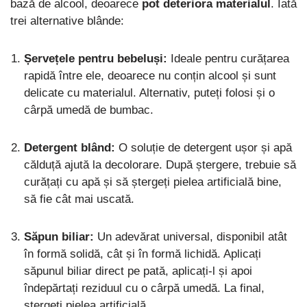
bază de alcool, deoarece
pot deteriora materialul
. Iată
trei alternative blânde:
Șervețele pentru bebeluși:
Ideale pentru curățarea
rapidă între ele, deoarece nu conțin alcool și sunt
delicate cu materialul. Alternativ, puteți folosi și o
cârpă umedă de bumbac.
Detergent blând:
O soluție de detergent ușor și apă
călduță ajută la decolorare. După ștergere, trebuie să
curățați cu apă și să ștergeți pielea artificială bine,
să fie cât mai uscată.
Săpun biliar:
Un adevărat universal, disponibil atât
în ​​formă solidă, cât și în formă lichidă. Aplicați
săpunul biliar direct pe pată, aplicați-l și apoi
îndepărtați reziduul cu o cârpă umedă. La final,
ștergeți pielea artificială.