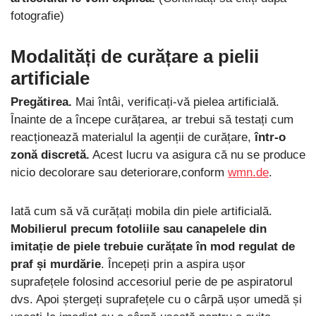
fotografie)
Modalități de curățare a pielii
artificiale
Pregătirea.
Mai întâi, verificați-vă pielea artificială.
Înainte de a începe curățarea, ar trebui să testați cum
reacționează materialul la agenții de curățare,
într-o
zonă discretă.
Acest lucru va asigura că nu se produce
nicio decolorare sau deteriorare,conform
wmn.de
.
Iată cum să vă curățați mobila din piele artificială.
Mobilierul precum fotoliile sau canapelele din
imitație de piele trebuie curățate în mod regulat de
praf și murdărie
. Începeți prin a aspira ușor
suprafețele folosind accesoriul perie de pe aspiratorul
dvs. Apoi ștergeți suprafețele cu o cârpă ușor umedă și