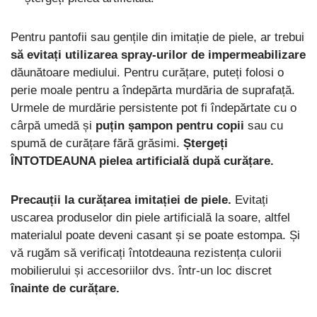
Pentru pantofii sau gențile din imitație de piele, ar trebui
să evitați utilizarea spray-urilor de impermeabilizare
dăunătoare mediului. Pentru curățare, puteți folosi o
perie moale pentru a îndepărta murdăria de suprafață.
Urmele de murdărie persistente pot fi îndepărtate cu o
cârpă umedă și
puțin șampon pentru copii
sau cu
spumă de curățare fără grăsimi.
Ștergeți
ÎNTOTDEAUNA pielea artificială după curățare.
Precauții la curățarea imitației de piele.
Evitați
uscarea produselor din piele artificială la soare, altfel
materialul poate deveni casant și se poate estompa. Și
vă rugăm să verificați întotdeauna rezistența culorii
mobilierului și accesoriilor dvs. într-un loc discret
înainte de curățare.