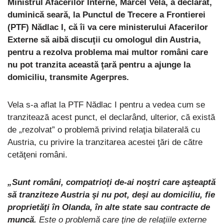
Ministrul Afacerilor Interne, Marcel Vela, a declarat,
duminică seară, la Punctul de Trecere a Frontierei
(PTF) Nădlac I, că îi va cere ministerului Afacerilor
Externe să aibă discuţii cu omologul din Austria,
pentru a rezolva problema mai multor români care
nu pot tranzita această ţară pentru a ajunge la
domiciliu, transmite Agerpres.
Vela s-a aflat la PTF Nădlac I pentru a vedea cum se
tranzitează acest punct, el declarând, ulterior, că există
de „rezolvat” o problemă privind relaţia bilaterală cu
Austria, cu privire la tranzitarea acestei ţări de către
cetăţeni români.
„Sunt români, compatrioţi de-ai noştri care aşteaptă
să tranziteze Austria şi nu pot, deşi au domiciliu, fie
proprietăţi în Olanda, în alte state sau contracte de
muncă.
Este o problemă care ţine de relaţiile externe