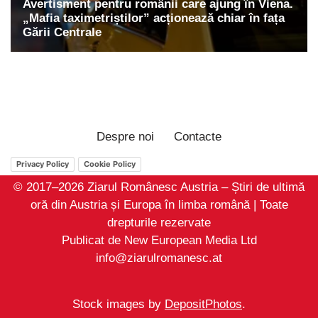
Despre noi
Contacte
Privacy Policy
Cookie Policy
© 2017–2026 Ziarul Românesc Austria – Știri de ultimă
oră din Austria și Europa în limba română | Toate
drepturile rezervate
Publicat de New European Media Ltd
info@ziarulromanesc.at
Stock images by
DepositPhotos
.