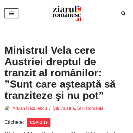
Sari
la
conținut
Ministrul Vela cere
Austriei dreptul de
tranzit al românilor:
”Sunt care aşteaptă să
tranziteze şi nu pot”
Adrian Rădulescu
Știri Austria
,
Știri România
Etichete:
COVID-19