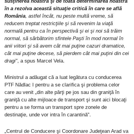
susţinerea noastră şi de toată determinarea noastră
în a rezolva această situaţie critică în care se află
România
, astfel încât, nu peste multă vreme, să
reducem treptat restricţiile şi să revenim la viaţă
normală pentru ca în perspectivă şi ei şi noi să trăim
normal, să sărbătorim sfintele Paşti în mod normal în
anii viitori şi să avem cât mai puţine cazuri dramatice,
cât mai puţine decese, să pierdem cât mai puţini din cei
dragi”
, a spus Marcel Vela.
Ministrul a adăugat că a luat legătura cu conducerea
PTF Nădlac I pentru a se clarifica şi problema celor
care au venit „din alte părţi pe jos sau din graniţă în
graniţă cu alte mijloace de transport şi sunt aici blocaţi
pentru a se forma un transport spre zonele de
destinaţie, unde vor intra în carantină”.
„Centrul de Conducere şi Coordonare Judeţean Arad va