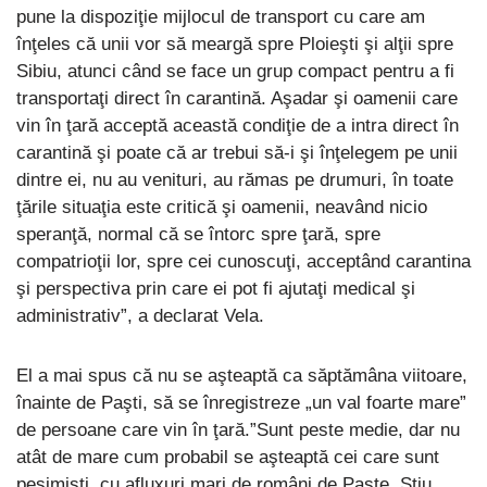
pune la dispoziţie mijlocul de transport cu care am
înţeles că unii vor să meargă spre Ploieşti şi alţii spre
Sibiu, atunci când se face un grup compact pentru a fi
transportaţi direct în carantină. Aşadar şi oamenii care
vin în ţară acceptă această condiţie de a intra direct în
carantină şi poate că ar trebui să-i şi înţelegem pe unii
dintre ei, nu au venituri, au rămas pe drumuri, în toate
ţările situaţia este critică şi oamenii, neavând nicio
speranţă, normal că se întorc spre ţară, spre
compatrioţii lor, spre cei cunoscuţi, acceptând carantina
şi perspectiva prin care ei pot fi ajutaţi medical şi
administrativ”, a declarat Vela.
El a mai spus că nu se aşteaptă ca săptămâna viitoare,
înainte de Paşti, să se înregistreze „un val foarte mare”
de persoane care vin în ţară.”Sunt peste medie, dar nu
atât de mare cum probabil se aşteaptă cei care sunt
pesimişti, cu afluxuri mari de români de Paşte. Ştiu