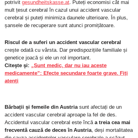
potrivit
gesundheitskasse.at
. Puteți economisi cât mai
mult țesut cerebral în cazul unui accident vascular
cerebral și puteți minimiza daunele ulterioare. În plus,
șansele de recuperare sunt atunci promițătoare.
Riscul de a suferi un accident vascular cerebral
crește odată cu vârsta. Dar predispozițiile familiale și
genetice joacă și ele un rol important.
Citeşte şi:
„Sunt medic, dar nu iau aceste
medicamente”: Efecte secundare foarte grave. Fiți
atenți
Bărbații și femeile din Austria
sunt afectați de un
accident vascular cerebral aproape la fel de des.
Accidentul vascular cerebral este încă
a treia cea mai
frecventă cauză de deces în Austria
, deși mortalitatea
din cauza accidentelor vasculare cerebrale a scăzut