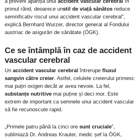
a preveni apariția unui
accident vascular cerebral
în
primul rând, deoarece un
stil de viață sănătos
reduce
semnificativ riscul unui accident vascular cerebral”,
explică Bernhard Wurzer, director general al Fondului
austriac de asigurări de sănătate (ÖGK).
Ce se întâmplă în caz de accident
vascular cerebral
Un
accident vascular cerebral
întrerupe
fluxul
sangvin către creier
. Astfel, celulele creierului primesc
mai puțin oxigen decât ar avea nevoie. La fel,
substanțe nutritive
mai puține și deci mor. Este
extrem de important ca semnele unui accident vascular
să fie recunoscute rapid.
„Primele patru până la cinci ore
sunt cruciale
”,
subliniază Dr. Andreas Krauter, medic șef la ÖGK,