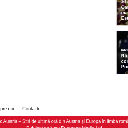
pre noi
Contacte
stria – Știri de ultimă oră din Austria și Europa în limba româ