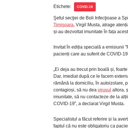
Etichete:
COVID-19
Şeful secţiei de Boli Infecţioase a Sp
Timişoara
, Virgil Musta, atrage aten
și-au dezvoltat imunitate în fața acest
Invitat în ediția specială a emisiunii
pacienți care au suferit de COVID-19
„Ei deja au trecut prin boală și, foarte
Dar, imediat după ce le facem extern
rămână la domiciliu, în autoizolare, 
contagioși, să nu dea
virusul
altora, 
imunitate, să nu contacteze de la alți
COVID-19”, a declarat Virgil Musta.
Specialistul a făcut referire și la av
faptul că nu este obligatoriu ca pacien