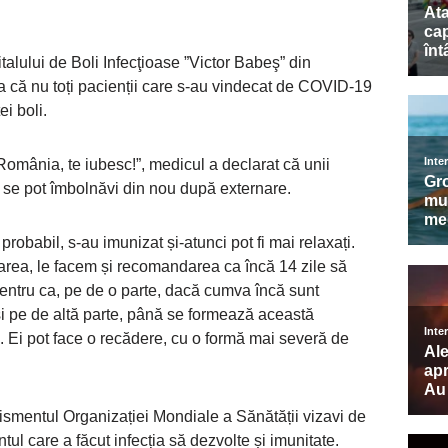
italului de Boli Infecţioase ”Victor Babeş” din
ția că nu toți pacienții care s-au vindecat de COVID-19
ei boli.
 ”România, te iubesc!”, medicul a declarat că unii
 se pot îmbolnăvi din nou după externare.
 probabil, s-au imunizat și-atunci pot fi mai relaxați.
area, le facem și recomandarea ca încă 14 zile să
pentru ca, pe de o parte, dacă cumva încă sunt
și pe de altă parte, până se formează această
i. Ei pot face o recădere, cu o formă mai severă de
ertismentul Organizației Mondiale a Sănătății vizavi de
tul care a făcut infecția să dezvolte și imunitate.