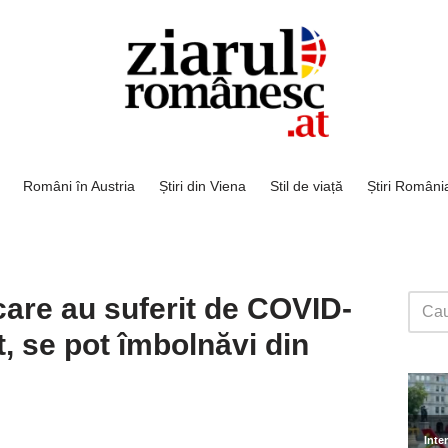
Români în Austria
Știri din Viena
Stil de viață
Știri Români
care au suferit de COVID-
t, se pot îmbolnăvi din