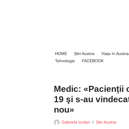
Sari
la
conținut
HOME
Știri Austria
Viața în Austria
Tehnologie
FACEBOOK
Medic: «Pacienții 
19 şi s-au vindeca
nou»
Gabriela Iordan
Știri Austria