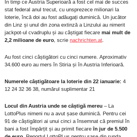
În timp ce Austria Superioară a fost cel mai de succes
stat federal anul trecut, cu unsprezece milionari la
loterie, încă doi au fost adăugați duminică. Un jucător
din Linz și unul din zona extinză a Linzului au nimerit
jackpot-ul cvadruplu și au câștigat fiecare
mai mult de
2,2 milioane de euro
, scrie
nachrichten.at
.
Au fost cinci câștigători cu cinci numere. Aproximativ
34.600 euro au mers în Stiria și în Austria Inferioară.
Numerele câștigătoare la loterie din 22 ianuarie:
4
12 24 32 36 38, numărul suplimentar 21
Locul din Austria unde se câștigă mereu
– La
LottoPlus nimeni nu a avut șase duminică. Pentru cei
91 de câștigători ai unui cinci a însemnat că premiul în
bani a fost împărțit și au primit fiecare
în jur de 5.500
de euro
. Reportul LottoPLus pentru șase din runda