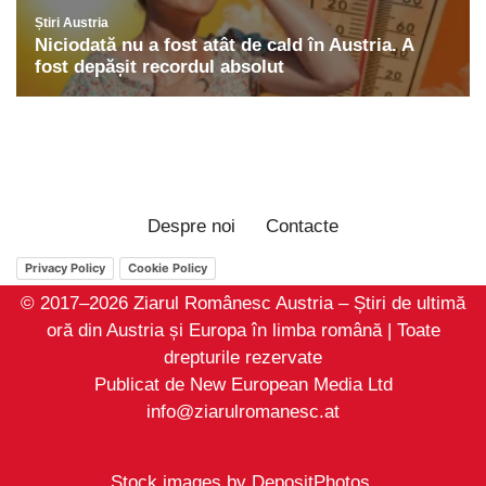
Despre noi
Contacte
Privacy Policy
Cookie Policy
© 2017–2026 Ziarul Românesc Austria – Știri de ultimă
oră din Austria și Europa în limba română | Toate
drepturile rezervate
Publicat de New European Media Ltd
info@ziarulromanesc.at
Stock images by
DepositPhotos
.