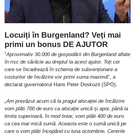
Locuiți în Burgenland? Veți mai
primi un bonus DE AJUTOR
”
Aproximativ 30.000 de gospodării din Burgenland aflate
în risc de sărăcie au dreptul la acest ajutor. Toți cei
care se încadrează în schema de subvenționare a
costurilor de încălzire vor primi suma maximă
”, a
declarat guvernatorul Hans Peter Doskozil (SPÖ).
„Am prevăzut acum că la pragul alocației de încălzire
vom plăti 700 de euro ca alocație unică și apoi, până la
limita superioară, în mod liniar, vom plăti 400 de euro
ca cea mai mică sumă. Aceasta este o sumă unică pe
care o vom plăti începând cu luna octombrie. Cererile