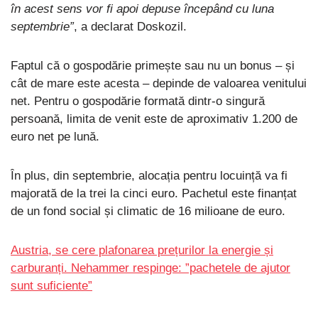
în acest sens vor fi apoi depuse începând cu luna
septembrie”
, a declarat Doskozil.
Faptul că o gospodărie primește sau nu un bonus – și
cât de mare este acesta – depinde de valoarea venitului
net. Pentru o gospodărie formată dintr-o singură
persoană, limita de venit este de aproximativ 1.200 de
euro net pe lună.
În plus, din septembrie, alocația pentru locuință va fi
majorată de la trei la cinci euro. Pachetul este finanțat
de un fond social și climatic de 16 milioane de euro.
Austria, se cere plafonarea prețurilor la energie și
carburanți. Nehammer respinge: ”pachetele de ajutor
sunt suficiente”