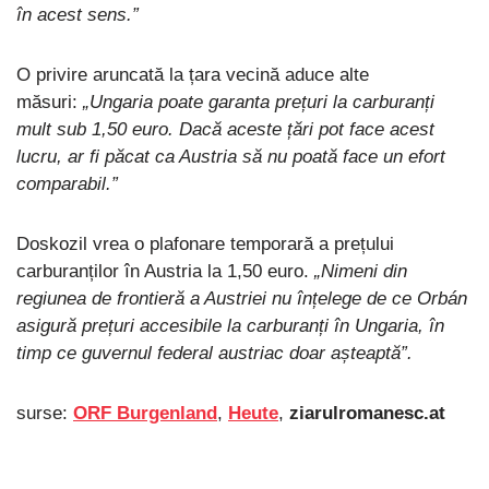
în acest sens.”
O privire aruncată la țara vecină aduce alte
măsuri:
„Ungaria poate garanta prețuri la carburanți
mult sub 1,50 euro. Dacă aceste țări pot face acest
lucru, ar fi păcat ca Austria să nu poată face un efort
comparabil.”
Doskozil vrea o plafonare temporară a prețului
carburanților în Austria la 1,50 euro.
„Nimeni din
regiunea de frontieră a Austriei nu înțelege de ce Orbán
asigură prețuri accesibile la carburanți în Ungaria, în
timp ce guvernul federal austriac doar așteaptă”.
surse:
ORF Burgenland
,
Heute
,
ziarulromanesc.at