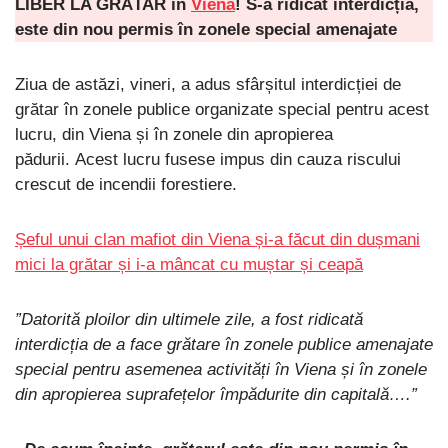
LIBER LA GRĂTAR în
Viena
! S-a ridicat interdicția,
este din nou permis în zonele special amenajate
Ziua de astăzi, vineri, a adus sfârșitul interdicției de
grătar în zonele publice organizate special pentru acest
lucru, din Viena și în zonele din apropierea
pădurii. Acest lucru fusese impus din cauza riscului
crescut de incendii forestiere.
Șeful unui clan mafiot din Viena și-a făcut din dușmani
mici la grătar și i-a mâncat cu muștar și ceapă
”Datorită ploilor din ultimele zile, a fost ridicată
interdicția de a face grătare în zonele publice amenajate
special pentru asemenea activități în Viena și în zonele
din apropierea suprafețelor împădurite din capitală….”