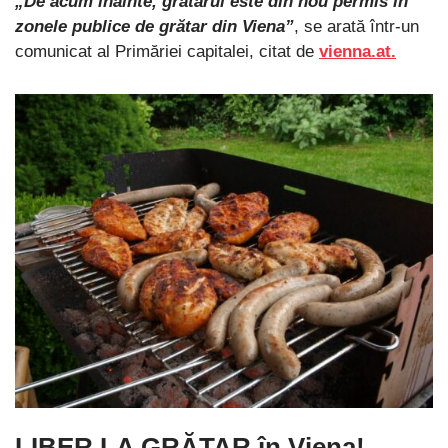
„De acum înainte, grătarul este din nou permis în
zonele publice de grătar din Viena”
, se arată într-un
comunicat al Primăriei capitalei, citat de
vienna.at.
LIBER LA GRĂTAR în Viena!