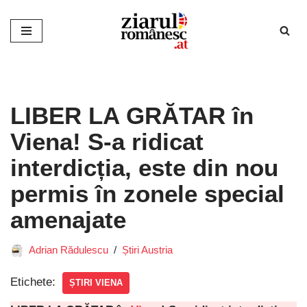
Sari
la
conținut
LIBER LA GRĂTAR în
Viena! S-a ridicat
interdicția, este din nou
permis în zonele special
amenajate
Adrian Rădulescu
Știri Austria
Etichete:
ȘTIRI VIENA