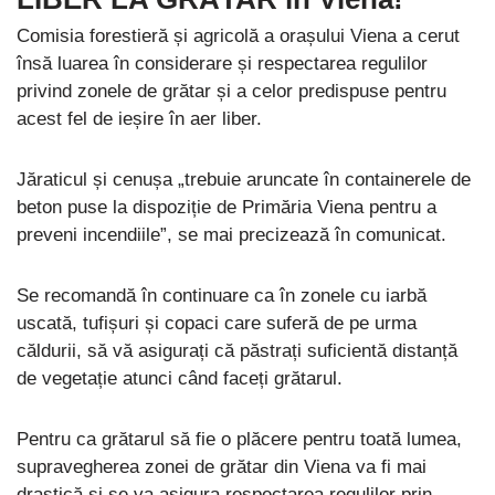
Comisia forestieră și agricolă a orașului Viena a cerut
însă luarea în considerare și respectarea regulilor
privind zonele de grătar și a celor predispuse pentru
acest fel de ieșire în aer liber.
Jăraticul și cenușa „trebuie aruncate în containerele de
beton puse la dispoziție de Primăria Viena pentru a
preveni incendiile”, se mai precizează în comunicat.
Se recomandă în continuare ca în zonele cu iarbă
uscată, tufișuri și copaci care suferă de pe urma
căldurii, să vă asigurați că păstrați suficientă distanță
de vegetație atunci când faceți grătarul.
Pentru ca grătarul să fie o plăcere pentru toată lumea,
supravegherea zonei de grătar din Viena va fi mai
drastică și se va asigura respectarea regulilor prin