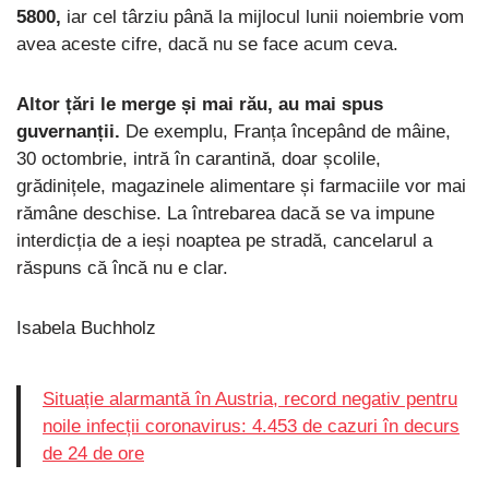
5800,
iar cel târziu până la mijlocul lunii noiembrie vom
avea aceste cifre, dacă nu se face acum ceva.
Altor țări le merge și mai rău, au mai spus
guvernanții.
De exemplu, Franța începând de mâine,
30 octombrie, intră în carantină, doar școlile,
grădinițele, magazinele alimentare și farmaciile vor mai
rămâne deschise. La întrebarea dacă se va impune
interdicția de a ieși noaptea pe stradă, cancelarul a
răspuns că încă nu e clar.
Isabela Buchholz
Situație alarmantă în Austria, record negativ pentru
noile infecții coronavirus: 4.453 de cazuri în decurs
de 24 de ore