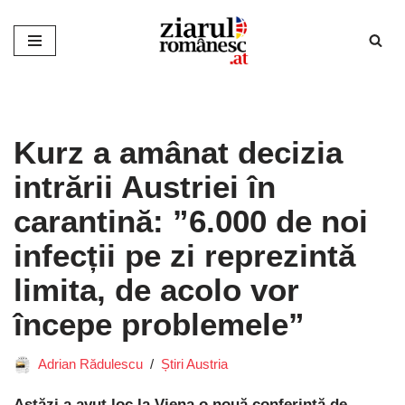
Sari
la
conținut
Kurz a amânat decizia
intrării Austriei în
carantină: ”6.000 de noi
infecții pe zi reprezintă
limita, de acolo vor
începe problemele”
Adrian Rădulescu
Știri Austria
Astăzi a avut loc la Viena o nouă conferință de