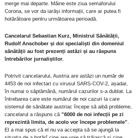
merge mai departe. Mâine este ziua semaforului
Corona, se vor da iarăși informații, care ar putea fi
hotărâtoare pentru următoarea perioadă.
Cancelarul Sebastian Kurz, Ministrul Sănătății,
Rudolf Anschober și doi specialiști din domeniul
sănătății au fost prezenți astăzi și au răspuns
întrebărilor jurnaliștilor.
Potrivit cancelarului, Austria are astăzi un număr de
4453 de noi infectari cu virusul SARS-COV-2, așadar,
în numai o săptămână, numărul cazurilor s-a dublat. La
întrebarea care este numărul de noi cazuri la care
sistemul de sănătate austriac începe să aibă probleme,
cancelarul a răspuns că
”6000 de noi infecții pe zi
reprezintă limita, de acolo vor începe problemele”
.
El a mai spus că el nu va accepta să se ajungă la
situația de a hotărî cine are voie să trăiască și cine