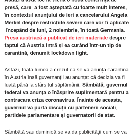
presă, care a fost așteptată cu foarte mult interes,
în contextul anunțului de ieri a cancelarului Angela
Merkel despre restricțiile severe care vor fi aplicate
începând de luni, 2 noiembrie, în toată Germania.
Presa austriacă a publicat de ieri materiale
despre
faptul că Austria intră și ea curând într-un tip de
carantină, denumit lockdown light
.
Astăzi, toată lumea a crezut că se va anunță carantina
în Austria însă guvernanții au anunțat că decizia va fi
luată până la sfârșitul săptămânii.
Sâmbătă, guvernul
federal va anunța o înăsprire suplimentară pentru a
contracara criza coronavirus
.
Înainte de aceasta,
guvernul va purta discuții cu partenerii sociali,
partidele parlamentare și guvernatorii de stat.
Sâmbătă sau duminică se va da publicității cum se va