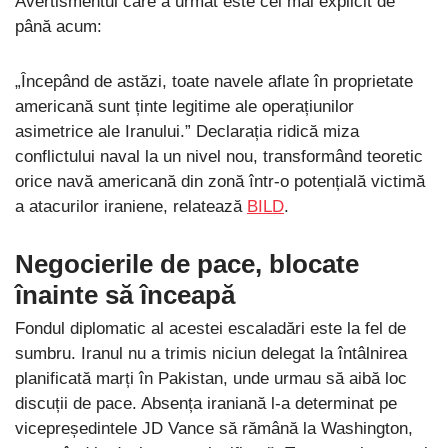
Avertismentul care a urmat este cel mai explicit de
până acum:
„Începând de astăzi, toate navele aflate în proprietate
americană sunt ținte legitime ale operațiunilor
asimetrice ale Iranului.” Declarația ridică miza
conflictului naval la un nivel nou, transformând teoretic
orice navă americană din zonă într-o potențială victimă
a atacurilor iraniene, relatează
BILD
.
Negocierile de pace, blocate
înainte să înceapă
Fondul diplomatic al acestei escaladări este la fel de
sumbru. Iranul nu a trimis niciun delegat la întâlnirea
planificată marți în Pakistan, unde urmau să aibă loc
discuții de pace. Absența iraniană l-a determinat pe
vicepreședintele JD Vance să rămână la Washington,