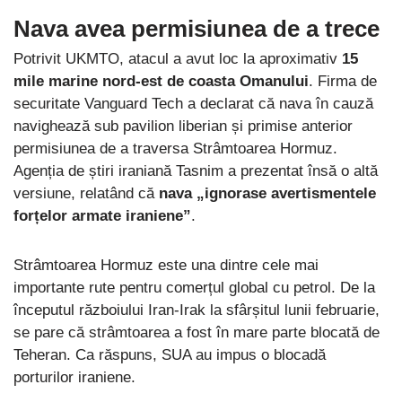
Nava avea permisiunea de a trece
Potrivit UKMTO, atacul a avut loc la aproximativ
15
mile marine nord-est de coasta Omanului
. Firma de
securitate Vanguard Tech a declarat că nava în cauză
navighează sub pavilion liberian și primise anterior
permisiunea de a traversa Strâmtoarea Hormuz.
Agenția de știri iraniană Tasnim a prezentat însă o altă
versiune, relatând că
nava „ignorase avertismentele
forțelor armate iraniene”
.
Strâmtoarea Hormuz este una dintre cele mai
importante rute pentru comerțul global cu petrol. De la
începutul războiului Iran-Irak la sfârșitul lunii februarie,
se pare că strâmtoarea a fost în mare parte blocată de
Teheran. Ca răspuns, SUA au impus o blocadă
porturilor iraniene.