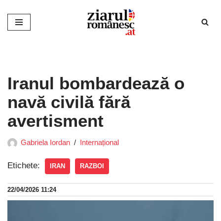
Sari
la
conținut
Iranul bombardează o
navă civilă fără
avertisment
Gabriela Iordan
Internațional
Etichete:
IRAN
RAZBOI
22/04/2026 11:24