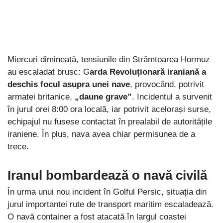
Miercuri dimineață, tensiunile din Strâmtoarea Hormuz
au escaladat brusc: G
arda Revoluționară iraniană a
deschis focul asupra unei nave
, provocând, potrivit
armatei britanice,
„daune grave”
. Incidentul a survenit
în jurul orei 8:00 ora locală, iar potrivit acelorași surse,
echipajul nu fusese contactat în prealabil de autoritățile
iraniene. În plus, nava avea chiar permisunea de a
trece.
Iranul bombardează o navă civilă
În urma unui nou incident în Golful Persic, situația din
jurul importantei rute de transport maritim escaladează.
O navă container a fost atacată în largul coastei