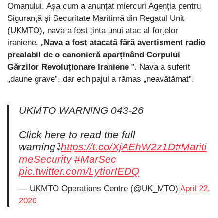
Omanului. Așa cum a anunțat miercuri Agenția pentru
Siguranță și Securitate Maritimă din Regatul Unit
(UKMTO), nava a fost ținta unui atac al forțelor
iraniene. „
Nava a fost atacată fără avertisment radio
prealabil de o canonieră aparținând Corpului
Gărzilor Revoluționare Iraniene
”. Nava a suferit
„daune grave”, dar echipajul a rămas „neavătămat”.
UKMTO WARNING 043-26
Click here to read the full
warning⤵️
https://t.co/XjAEhW2z1D
#Mariti
meSecurity
#MarSec
pic.twitter.com/LytiorIEDQ
— UKMTO Operations Centre (@UK_MTO)
April 22,
2026