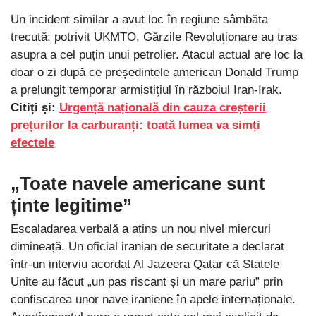
Un incident similar a avut loc în regiune sâmbăta
trecută: potrivit UKMTO, Gărzile Revoluționare au tras
asupra a cel puțin unui petrolier. Atacul actual are loc la
doar o zi după ce președintele american Donald Trump
a prelungit temporar armistițiul în războiul Iran-Irak.
Citiți și:
Urgență națională din cauza creșterii
prețurilor la carburanți: toată lumea va simți
efectele
„Toate navele americane sunt
ținte legitime”
Escaladarea verbală a atins un nou nivel miercuri
dimineață. Un oficial iranian de securitate a declarat
într-un interviu acordat Al Jazeera Qatar că Statele
Unite au făcut „un pas riscant și un mare pariu” prin
confiscarea unor nave iraniene în apele internaționale.