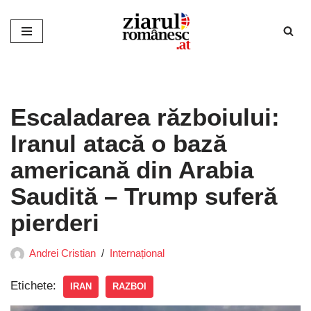
Sari
la
conținut
Escaladarea războiului:
Iranul atacă o bază
americană din Arabia
Saudită – Trump suferă
pierderi
Andrei Cristian
Internațional
Etichete:
IRAN
RAZBOI