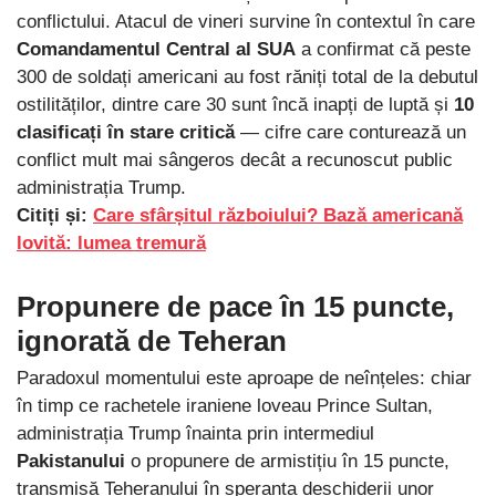
conflictului. Atacul de vineri survine în contextul în care
Comandamentul Central al SUA
a confirmat că peste
300 de soldați americani au fost răniți total de la debutul
ostilităților, dintre care 30 sunt încă inapți de luptă și
10
clasificați în stare critică
— cifre care conturează un
conflict mult mai sângeros decât a recunoscut public
administrația Trump.
Citiți și:
Care sfârșitul războiului? Bază americană
lovită: lumea tremură
Propunere de pace în 15 puncte,
ignorată de Teheran
Paradoxul momentului este aproape de neînțeles: chiar
în timp ce rachetele iraniene loveau Prince Sultan,
administrația Trump înainta prin intermediul
Pakistanului
o propunere de armistițiu în 15 puncte,
transmisă Teheranului în speranța deschiderii unor