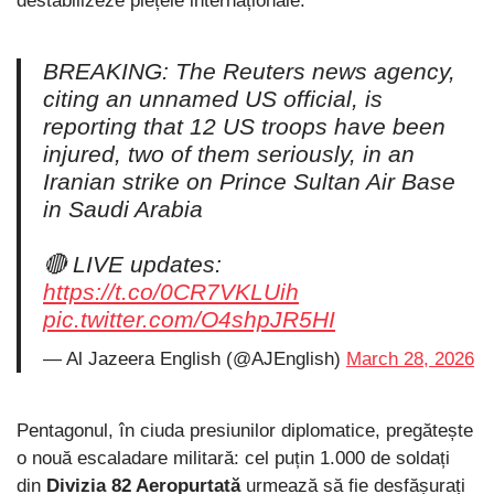
destabilizeze piețele internaționale.
BREAKING: The Reuters news agency,
citing an unnamed US official, is
reporting that 12 ⁠US ⁠troops have been
injured, two of them seriously, in ⁠an
Iranian strike on Prince ⁠Sultan Air Base
in Saudi Arabia
🔴 LIVE updates:
https://t.co/0CR7VKLUih
pic.twitter.com/O4shpJR5HI
— Al Jazeera English (@AJEnglish)
March 28, 2026
Pentagonul, în ciuda presiunilor diplomatice, pregătește
o nouă escaladare militară: cel puțin 1.000 de soldați
din
Divizia 82 Aeropurtată
urmează să fie desfășurați