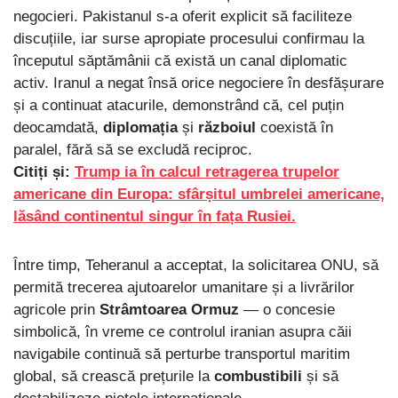
negocieri. Pakistanul s-a oferit explicit să faciliteze
discuțiile, iar surse apropiate procesului confirmau la
începutul săptămânii că există un canal diplomatic
activ. Iranul a negat însă orice negociere în desfășurare
și a continuat atacurile, demonstrând că, cel puțin
deocamdată,
diplomația
și
războiul
coexistă în
paralel, fără să se excludă reciproc.
Citiți și:
Trump ia în calcul retragerea trupelor
americane din Europa: sfârșitul umbrelei americane,
lăsând continentul singur în fața Rusiei.
Între timp, Teheranul a acceptat, la solicitarea ONU, să
permită trecerea ajutoarelor umanitare și a livrărilor
agricole prin
Strâmtoarea Ormuz
— o concesie
simbolică, în vreme ce controlul iranian asupra căii
navigabile continuă să perturbe transportul maritim
global, să crească prețurile la
combustibili
și să