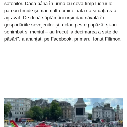
sătenilor. Dacă până în urmă cu ceva timp lucrurile
păreau timide și mai mult comice, iată că situația s-a
agravat. De două săptămâni urșii dau năvală în
gospodăriile sovejenilor și, colac peste pupăză, și-au
schimbat și meniul – au trecut la decimarea a sute de
păsări”, a anunțat, pe Facebook, primarul Ionuț Filimon.