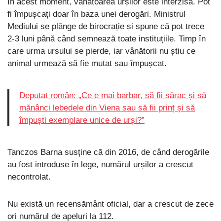
În acest moment, vânătoarea urșilor este interzisă. Pot
fi împușcați doar în baza unei derogări. Ministrul
Mediului se plânge de birocrație și spune că pot trece
2-3 luni până când semnează toate instituțiile. Timp în
care urma ursului se pierde, iar vânătorii nu știu ce
animal urmează să fie mutat sau împușcat.
Deputat român: „Ce e mai barbar, să fii sărac și să
mănânci lebedele din Viena sau să fii prinț și să
împuști exemplare unice de urși?”
Tanczos Barna susține că din 2016, de când derogările
au fost introduse în lege, numărul urșilor a crescut
necontrolat.
Nu există un recensământ oficial, dar a crescut de zece
ori numărul de apeluri la 112.