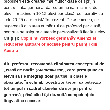
propuneri este crearea mai multor clase de sprijin
pentru limba germană, dar cu un număr mai mic de
elevi – maximum 10-12 elevi per clasă, comparativ cu
cele 20-25 care există în prezent. De asemenea, se
sugerează dublarea numărului de profesori per clasă,
pentru a se asigura o atenție personalizată fiecărui elev.
Citiți și:
Copiii nu vorbesc germană? Amenzi și
reducerea ajutoarelor sociale pentru părinții din
Austria
Alți profesori recomandă eliminarea conceptului de
„clasă de bază” (
Stammklasse
), care presupune ca
elevii să fie integrați doar parțial în clasele
obișnuite. În schimb, aceștia ar trebui să petreacă
tot timpul în cadrul claselor de sprijin pentru
germană, până când își dezvoltă competențele
lingvistice necesare.