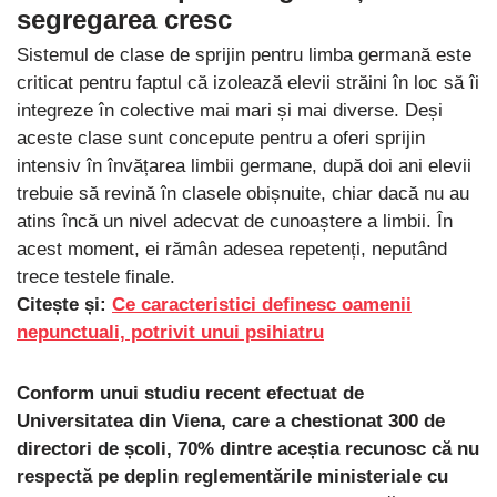
segregarea cresc
Sistemul de clase de sprijin pentru limba germană este
criticat pentru faptul că izolează elevii străini în loc să îi
integreze în colective mai mari și mai diverse. Deși
aceste clase sunt concepute pentru a oferi sprijin
intensiv în învățarea limbii germane, după doi ani elevii
trebuie să revină în clasele obișnuite, chiar dacă nu au
atins încă un nivel adecvat de cunoaștere a limbii. În
acest moment, ei rămân adesea repetenți, neputând
trece testele finale.
Citește și:
Ce caracteristici definesc oamenii
nepunctuali, potrivit unui psihiatru
Conform unui studiu recent efectuat de
Universitatea din Viena, care a chestionat 300 de
directori de școli, 70% dintre aceștia recunosc că nu
respectă pe deplin reglementările ministeriale cu