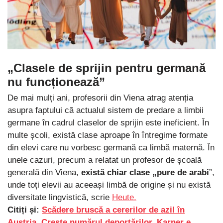
„Clasele de sprijin pentru germană
nu funcționează”
De mai mulți ani, profesorii din Viena atrag atenția
asupra faptului că actualul sistem de predare a limbii
germane în cadrul claselor de sprijin este ineficient. În
multe școli, există clase aproape în întregime formate
din elevi care nu vorbesc germană ca limbă maternă. În
unele cazuri, precum a relatat un profesor de școală
generală din Viena,
există chiar clase „pure de arabi
”,
unde toți elevii au aceeași limbă de origine și nu există
diversitate lingvistică, scrie
Heute.
Citiți și:
Scădere bruscă a cererilor de azil în
Austria. Crește numărul deportărilor, Karner e