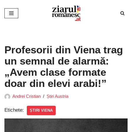
Sari
la
conținut
Profesorii din Viena trag
un semnal de alarmă:
„Avem clase formate
doar din elevi arabi!”
Andrei Cristian
Știri Austria
Etichete:
ȘTIRI VIENA