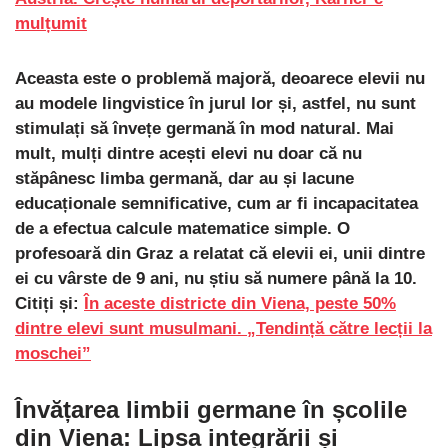
mulțumit
Aceasta este o problemă majoră, deoarece elevii nu
au modele lingvistice în jurul lor și, astfel, nu sunt
stimulați să învețe germană în mod natural. Mai
mult, mulți dintre acești elevi nu doar că nu
stăpânesc limba germană, dar au și lacune
educaționale semnificative, cum ar fi incapacitatea
de a efectua calcule matematice simple. O
profesoară din Graz a relatat că elevii ei, unii dintre
ei cu vârste de 9 ani, nu știu să numere până la 10.
Citiți și:
În aceste districte din Viena, peste 50%
dintre elevi sunt musulmani. „Tendință către lecții la
moschei”
Învățarea limbii germane în școlile
din Viena:
Lipsa integrării și