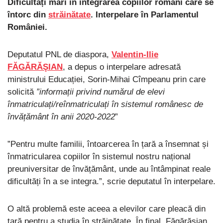
Dificultăți mari în integrarea copiilor români care se
întorc din
străinătate
. Interpelare în Parlamentul
României.
Deputatul PNL de diaspora,
Valentin-Ilie
FĂGĂRĂŞIAN
, a depus o interpelare adresată
ministrului Educației, Sorin-Mihai Cîmpeanu prin care
solicită
”informații privind numărul de elevi
înmatriculați/reînmatriculați în sistemul românesc de
învățământ în anii 2020-2022
”
”Pentru multe familii, întoarcerea în țară a însemnat și
înmatricularea copiilor în sistemul nostru național
preuniversitar de învățământ, unde au întâmpinat reale
dificultăți în a se integra.”, scrie deputatul în interpelare.
O altă problemă este aceea a elevilor care pleacă din
țară pentru a studia în străinătate. În final, Făgărășian