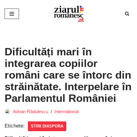
Sari
la
conținut
Dificultăți mari în
integrarea copiilor
români care se întorc din
străinătate. Interpelare în
Parlamentul României
Adrian Rădulescu
Internațional
Etichete:
ȘTIRI DIASPORA