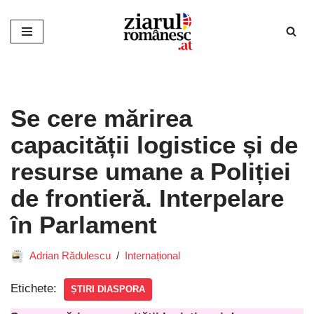
Sari
la
conținut
Se cere mărirea
capacității logistice și de
resurse umane a Poliției
de frontieră. Interpelare
în Parlament
Adrian Rădulescu
Internațional
Etichete:
ȘTIRI DIASPORA