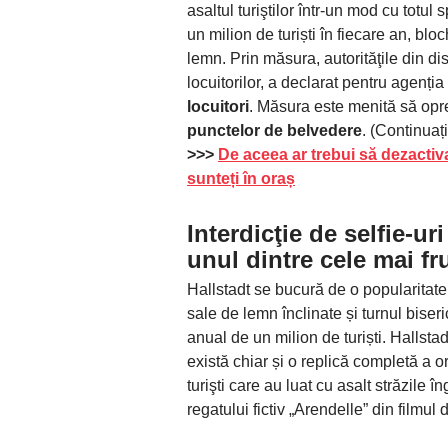
asaltul turiştilor într-un mod cu totul
un milion de turiști în fiecare an, b
lemn. Prin măsura, autorităţile din d
locuitorilor, a declarat pentru agenț
locuitori
. Măsura este menită să opre
punctelor de belvedere
. (Continuați
>>>
De aceea ar trebui să dezactiva
sunteți în oraș
Interdicţie de selfie-ur
unul dintre cele mai f
Hallstadt se bucură de o popularitate 
sale de lemn înclinate și turnul biseri
anual de un milion de turiști. Hallst
există chiar și o replică completă a o
turişti care au luat cu asalt străzile
regatului fictiv „Arendelle” din filmu