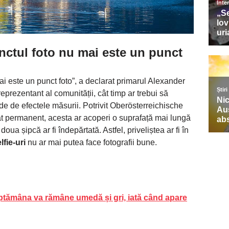
nctul foto nu mai este un punct
ai este un punct foto”, a declarat primarul Alexander
reprezentant al comunității, cât timp ar trebui să
 de efectele măsurii. Potrivit Oberösterreichische
at permanent, acesta ar acoperi o suprafață mai lungă
oua șipcă ar fi îndepărtată. Astfel, priveliștea ar fi în
lfie-uri
nu ar mai putea face fotografii bune.
ăptămâna va rămâne umedă și gri, iată când apare