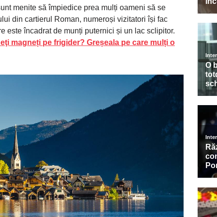
 sunt menite să împiedice prea mulți oameni să se
ui din cartierul Roman, numeroși vizitatori își fac
re este încadrat de munți puternici și un lac sclipitor.
eţi magneți pe frigider? Greșeala pe care mulți o