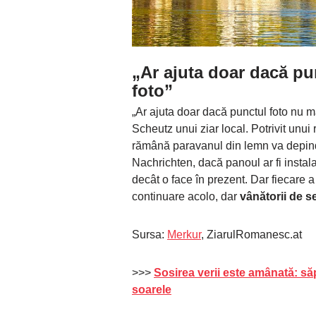
„Ar ajuta doar dacă pu
foto”
„Ar ajuta doar dacă punctul foto nu m
Scheutz unui ziar local. Potrivit unui 
rămână paravanul din lemn va depinde
Nachrichten, dacă panoul ar fi instal
decât o face în prezent. Dar fiecare a d
continuare acolo, dar
vânătorii de se
Sursa:
Merkur
, ZiarulRomanesc.at
>>>
Sosirea verii este amânată: s
soarele