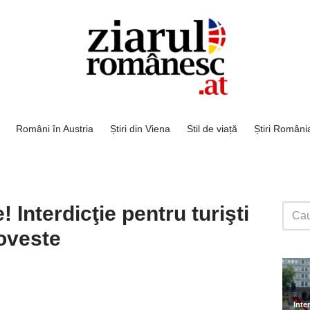
Români în Austria
Știri din Viena
Stil de viață
Știri Români
! Interdicţie pentru turişti
poveste