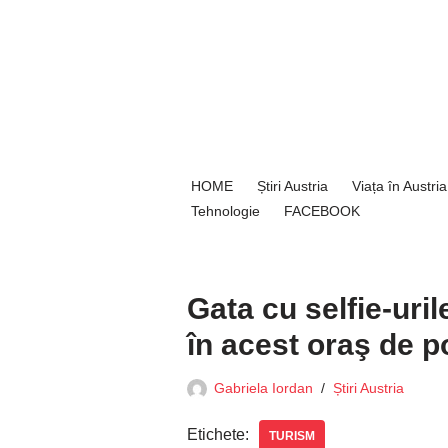
Sari
la
conținut
HOME
Știri Austria
Viața în Austria
Tehnologie
FACEBOOK
Gata cu selfie-urile
în acest oraş de 
Gabriela Iordan
Știri Austria
Etichete:
TURISM