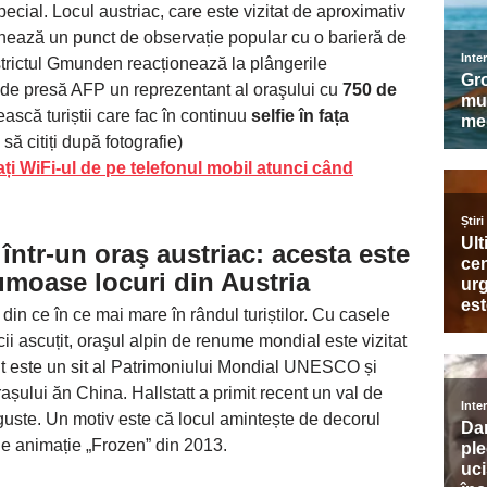
 special. Locul austriac, care este vizitat de aproximativ
lochează un punct de observație popular cu o barieră de
istrictul Gmunden reacționează la plângerile
ia de presă AFP un reprezentant al oraşului cu
750 de
ască turiștii care fac în continuu
selfie în fața
 să citiți după fotografie)
ți WiFi-ul de pe telefonul mobil atunci când
i într-un oraş austriac
: acesta este
rumoase locuri din Austria
din ce în ce mai mare în rândul turiștilor. Cu casele
cii ascuțit, oraşul alpin de renume mondial este vizitat
adt este un sit al Patrimoniului Mondial UNESCO și
rașului ăn China. Hallstatt a primit recent un val de
 înguste. Un motiv este că locul amintește de decorul
l de animație „Frozen” din 2013.