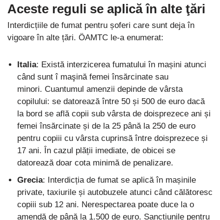
Aceste reguli se aplică în alte ţări
Interdicțiile de fumat pentru șoferi care sunt deja în
vigoare în alte țări. ÖAMTC le-a enumerat:
Italia
: Există interzicerea fumatului în mașini atunci
când sunt î maşină femei însărcinate sau
minori. Cuantumul amenzii depinde de vârsta
copilului: se datorează între 50 și 500 de euro dacă
la bord se află copii sub vârsta de doisprezece ani și
femei însărcinate și de la 25 până la 250 de euro
pentru copiii cu vârsta cuprinsă între doisprezece și
17 ani. În cazul plății imediate, de obicei se
datorează doar cota minimă de penalizare.
Grecia
: Interdicția de fumat se aplică în mașinile
private, taxiurile și autobuzele atunci când călătoresc
copiii sub 12 ani. Nerespectarea poate duce la o
amendă de până la 1.500 de euro. Sancțiunile pentru