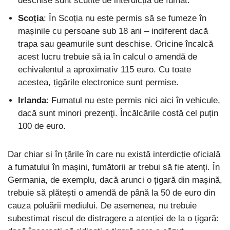
deschise sunt scutite de interdicția de fumat.
Scoția
: În Scoția nu este permis să se fumeze în
mașinile cu persoane sub 18 ani – indiferent dacă
trapa sau geamurile sunt deschise. Oricine încalcă
acest lucru trebuie să ia în calcul o amendă de
echivalentul a aproximativ 115 euro. Cu toate
acestea, țigările electronice sunt permise.
Irlanda
: Fumatul nu este permis nici aici în vehicule,
dacă sunt minori prezenţi. Încălcările costă cel puțin
100 de euro.
Dar chiar și în țările în care nu există interdicție oficială
a fumatului în mașini, fumătorii ar trebui să fie atenți. În
Germania, de exemplu, dacă arunci o țigară din mașină,
trebuie să plătești o amendă de până la 50 de euro din
cauza poluării mediului. De asemenea, nu trebuie
subestimat riscul de distragere a atenției de la o țigară: