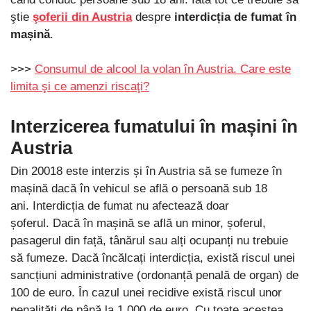
ştie
şoferii din Austria
despre
interdicția de fumat în
mașină
.
>>>
Consumul de alcool la volan în Austria. Care este
limita şi ce amenzi riscaţi?
Interzicerea fumatului în mașini în
Austria
Din 20018 este interzis și în Austria să se fumeze în
mașină dacă în vehicul se află o persoană sub 18
ani. Interdicția de fumat nu afectează doar
șoferul. Dacă în mașină se află un minor, șoferul,
pasagerul din față, tânărul sau alți ocupanți nu trebuie
să fumeze. Dacă încălcați interdicția, există riscul unei
sancțiuni administrative (ordonanță penală de organ) de
100 de euro. În cazul unei recidive există riscul unor
penalități de până la 1.000 de euro. Cu toate acestea,