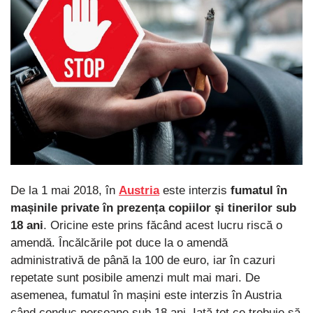
De la 1 mai 2018, în
Austria
este interzis
fumatul în
mașinile private în prezența copiilor și tinerilor sub
18 ani
. Oricine este prins făcând acest lucru riscă o
amendă. Încălcările pot duce la o amendă
administrativă de până la 100 de euro, iar în cazuri
repetate sunt posibile amenzi mult mai mari. De
asemenea, fumatul în mașini este interzis în Austria
când conduc persoane sub 18 ani. Iată tot ce trebuie să