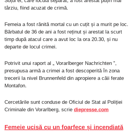
Soțul ei, care locuia separat, a fost arestat puțin mai
târziu, fiind acuzat de crimă.
Femeia a fost rănită mortal cu un cuțit și a murit pe loc.
Bărbatul de 36 de ani a fost reținut și arestat la scurt
timp după atacul care a avut loc la ora 20.30, și nu
departe de locul crimei.
Potrivit unui raport al „ Vorarlberger Nachrichten ”,
presupusa armă a crimei a fost descoperită în zona
trecerii la nivel Brunnenfeld din apropiere a căii ferate
Montafon.
Cercetările sunt conduse de Oficiul de Stat al Poliției
Criminale din Vorarlberg, scrie
diepresse.com
Femeie ucisă cu un foarfece și incendiată