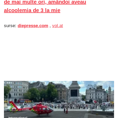
de mai multe ori, amândoi aveau
alcoolemia de 3 la mie
surse:
diepresse.com
,
vol.at