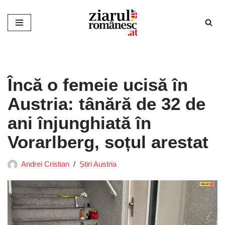
Sari
la
conținut
Încă o femeie ucisă în
Austria: tânără de 32 de
ani înjunghiată în
Vorarlberg, soțul arestat
Andrei Cristian
Știri Austria