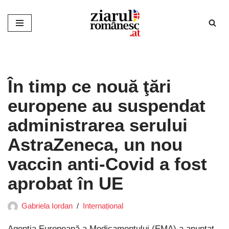
Sari
la
conținut
În timp ce nouă ţări
europene au suspendat
administrarea serului
AstraZeneca, un nou
vaccin anti-Covid a fost
aprobat în UE
Gabriela Iordan
Internațional
Agenția Europeană a Medicamentului (EMA) a anunțat,