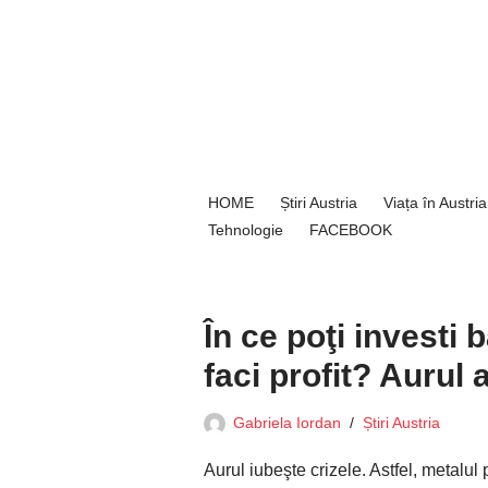
Sari
la
conținut
HOME
Știri Austria
Viața în Austria
Tehnologie
FACEBOOK
În ce poţi investi 
faci profit? Aurul
Gabriela Iordan
Știri Austria
Aurul iubeşte crizele. Astfel, metalul