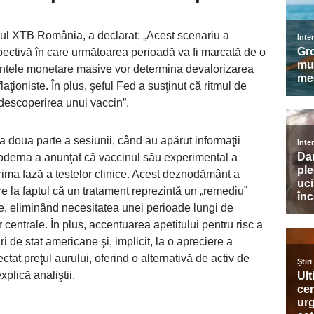
ul XTB România, a declarat: „Acest scenariu a
rspectivă în care următoarea perioadă va fi marcată de o
entele monetare masive vor determina devalorizarea
aţioniste. În plus, şeful Fed a susţinut că ritmul de
descoperirea unui vaccin”.
n a doua parte a sesiunii, când au apărut informaţii
 Moderna a anunţat că vaccinul său experimental a
prima fază a testelor clinice. Acest deznodământ a
vire la faptul că un tratament reprezintă un „remediu”
, eliminând necesitatea unei perioade lungi de
centrale. În plus, accentuarea apetitului pentru risc a
ri de stat americane şi, implicit, la o apreciere a
tat preţul aurului, oferind o alternativă de activ de
plică analiştii.