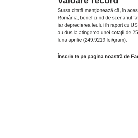
Valoare record
Sursa citată menţionează că, în acest
România, beneficiind de scenariul fav
iar deprecierea leului în raport cu USD
au dus la atingerea unei cotaţii de 25
luna aprilie (249,9219 lei/gram).
Înscrie-te pe pagina noastră de F