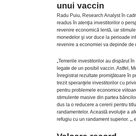
unui vaccin
Radu Puiu, Research Analyst în cadr
readus în atenţia investitorilor o pe
revenire economică lentă, iar stimul
monedelor şi vor duce la perioade infl
revenire a economiei va depinde de 
„Temerile investitorilor au dispărut î
legate de un posibil vaccin. Astfel,
înregistrat rezultate promiţătoare în 
trezit speranţele investitorilor cu pri
pentru problemele economice viitoare
stimulente masive din partea băncilor 
dus la o reducere a cererii pentru titlu
randamentelor. Această evoluţie a afec
refugiu cu un randament superior. „, ex