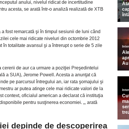
ceputul anului, nivelul ridicat de incertitudine
tru acesta, se arată într-o analiză realizată de XTB
ă a fost remarcată şi în timpul sesiunii de luni când
 zilei cele mai ridicate niveluri din octombrie 2012
t în totalitate avansul şi a întrerupt o serie de 5 zile
 cererii de aur ca urmare a poziţiei Preşedintelui
lă a SUA), Jerome Powell. Acesta a anunţat că
de pe parcursul întregului an, iar rata şomajului şi
mestru ar putea atinge cele mai ridicate valori de la
 context, oficialul american a declarat că instituţia
isponibile pentru susţinerea economiei. „, arată
ei depinde de descoperirea