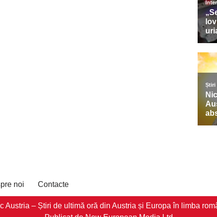
pre noi
Contacte
stria – Știri de ultimă oră din Austria și Europa în limba româ