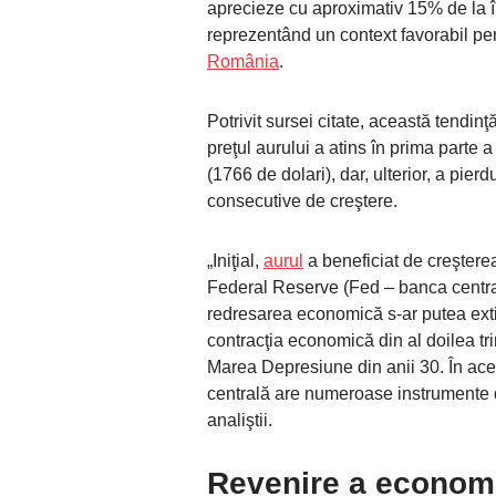
aprecieze cu aproximativ 15% de la în
reprezentând un context favorabil pen
România
.
Potrivit sursei citate, această tendinţ
preţul aurului a atins în prima parte a
(1766 de dolari), dar, ulterior, a pierdu
consecutive de creştere.
„Iniţial,
aurul
a beneficiat de creşterea
Federal Reserve (Fed – banca centra
redresarea economică s-ar putea extin
contracţia economică din al doilea tri
Marea Depresiune din anii 30. În acest
centrală are numeroase instrumente d
analiştii.
Revenire a economi