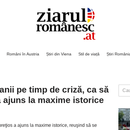
Români în Austria
Știri din Viena
Stil de viață
Știri Români
banii pe timp de criză, ca să
 a ajuns la maxime istorice
 preţios a ajuns la maxime istorice, reuşind să se