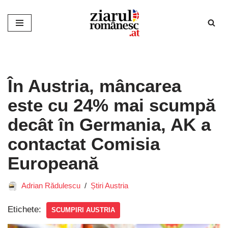
Sari
la
conținut
În Austria, mâncarea
este cu 24% mai scumpă
decât în Germania, AK a
contactat Comisia
Europeană
Adrian Rădulescu
Știri Austria
Etichete:
SCUMPIRI AUSTRIA