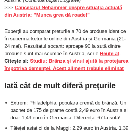
Austria.
(Continuă după fotografie)
>>>
Cancelarul Nehammer despre situația actuală
din Austria: ”Munca grea dă roade!”
Experții au comparat prețurile a 70 de produse identice
în supermarketurile online din Austria și Germania (21-
24 mai). Rezultatul șocant: aproape 90 la sută dintre
produse sunt mai scumpe în Austria, scrie
Heute.at
.
Citește și:
Studiu: Brânza și vinul ajută la protejarea
împotriva demenței. Acest aliment trebuie eliminat
Iată cât de mult diferă prețurile
Extrem: Philadelphia, populara cremă de brânză. Un
pachet de 175 de grame costă 2,49 euro în Austria și
doar 1,49 euro în Germania. Diferența: 67 la sută!
Tăieței asiatici de la Maggi: 2,29 euro în Austria, 1,39