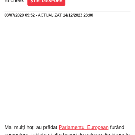
Etichete:
ȘTIRI DIASPORA
03/07/2020 09:52
- ACTUALIZAT
14/12/2023 23:00
Mai mulți hoți au prădat
Parlamentul European
furând
computere, tablete și alte bunuri de valoare din birourile