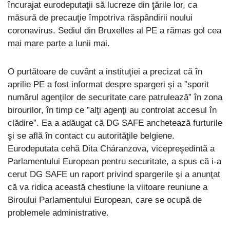
încurajat eurodeputaţii să lucreze din ţările lor, ca
măsură de precauţie împotriva răspândirii noului
coronavirus. Sediul din Bruxelles al PE a rămas gol cea
mai mare parte a lunii mai.
O purtătoare de cuvânt a instituţiei a precizat că în
aprilie PE a fost informat despre spargeri şi a ”sporit
numărul agenţilor de securitate care patrulează” în zona
birourilor, în timp ce ”alţi agenţi au controlat accesul în
clădire”. Ea a adăugat că DG SAFE anchetează furturile
şi se află în contact cu autorităţile belgiene.
Eurodeputata cehă Dita Cháranzova, vicepreşedintă a
Parlamentului European pentru securitate, a spus că i-a
cerut DG SAFE un raport privind spargerile şi a anunţat
că va ridica această chestiune la viitoare reuniune a
Biroului Parlamentului European, care se ocupă de
problemele administrative.