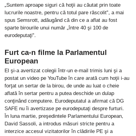
„Suntem aproape siguri că hoţii au căutat prin toate
lucrurile noastre, pentru că totul pare răscolit”, a mai
spus Semsrott, adăugând că din ce a aflat au fost
sparte birourile unui număr „între 40 şi 100 de
eurodeputaţi”.
Furt ca-n filme la Parlamentul
European
El şi-a avertizat colegii într-un e-mail trimis luni şi a
postat un video pe YouTube în care arată cum hoţii i-au
forţat un sertar de la birou, de unde au luat o cheie
aflată în sertar pentru a putea deschide un dulap
conţinând computere. Eurodeputatul a afirmat că DG
SAFE nu îi avertizase pe eurodeputaţi despre furturi.
În luna martie, preşedintele Parlamentului European,
David Sassoli, a introdus măsuri stricte pentru a
interzice accesul vizitatorilor în clădirile PE şi a