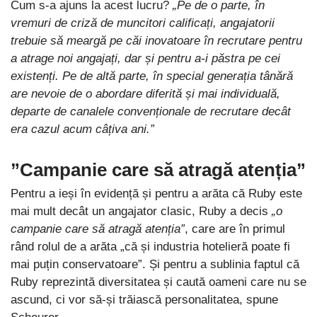
Cum s-a ajuns la acest lucru?
„Pe de o parte, în
vremuri de criză de muncitori calificați, angajatorii
trebuie să meargă pe căi inovatoare în recrutare pentru
a atrage noi angajați, dar și pentru a-i păstra pe cei
existenți. Pe de altă parte, în special generația tânără
are nevoie de o abordare diferită și mai individuală,
departe de canalele convenționale de recrutare decât
era cazul acum câțiva ani.”
”Campanie care să atragă atenția”
Pentru a ieși în evidență și pentru a arăta că Ruby este
mai mult decât un angajator clasic, Ruby a decis
„o
campanie care să atragă atenția”
, care are în primul
rând rolul de a arăta „că și industria hotelieră poate fi
mai puțin conservatoare”. Și pentru a sublinia faptul că
Ruby reprezintă diversitatea și caută oameni care nu se
ascund, ci vor să-și trăiască personalitatea, spune