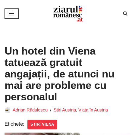
Sari
la
conținut
Un hotel din Viena
tatuează gratuit
angajații, de atunci nu
mai are probleme cu
personalul
Adrian Rădulescu
Știri Austria
,
Viața în Austria
Etichete:
ȘTIRI VIENA