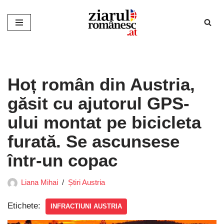
Sari
la
conținut
Hoț român din Austria,
găsit cu ajutorul GPS-
ului montat pe bicicleta
furată. Se ascunsese
într-un copac
Liana Mihai
Știri Austria
Etichete:
INFRACTIUNI AUSTRIA