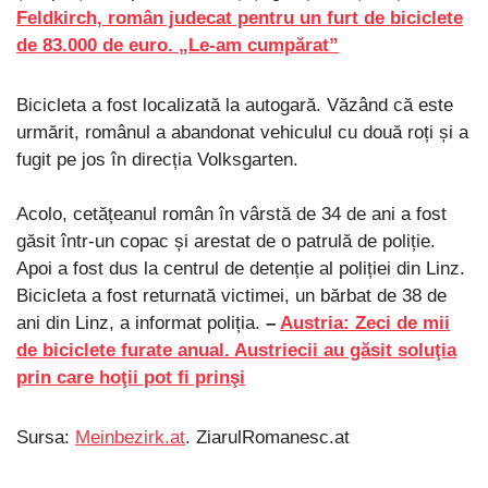
Feldkirch, român judecat pentru un furt de biciclete
de 83.000 de euro. „Le-am cumpărat”
Bicicleta a fost localizată la autogară. Văzând că este
urmărit, românul a abandonat vehiculul cu două roți și a
fugit pe jos în direcția Volksgarten.
Acolo, cetățeanul român în vârstă de 34 de ani a fost
găsit într-un copac și arestat de o patrulă de poliție.
Apoi a fost dus la centrul de detenție al poliției din Linz.
Bicicleta a fost returnată victimei, un bărbat de 38 de
ani din Linz, a informat poliția.
–
Austria: Zeci de mii
de biciclete furate anual. Austriecii au găsit soluţia
prin care hoţii pot fi prinşi
Sursa:
Meinbezirk.at
. ZiarulRomanesc.at