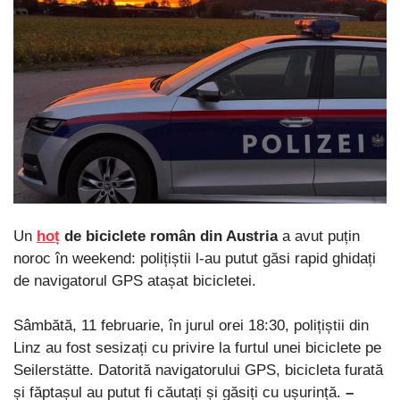
Un
hoț
de biciclete român din Austria
a avut puțin
noroc în weekend: polițiștii l-au putut găsi rapid ghidați
de navigatorul GPS atașat bicicletei.
Sâmbătă, 11 februarie, în jurul orei 18:30, polițiștii din
Linz au fost sesizați cu privire la furtul unei biciclete pe
Seilerstätte. Datorită navigatorului GPS, bicicleta furată
și făptașul au putut fi căutați și găsiți cu ușurință.
–