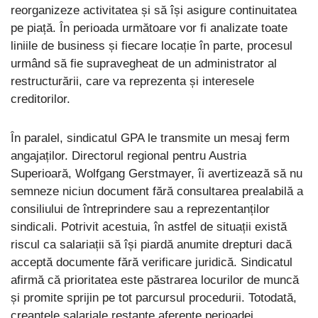
reorganizeze activitatea și să își asigure continuitatea
pe piață. În perioada următoare vor fi analizate toate
liniile de business și fiecare locație în parte, procesul
urmând să fie supravegheat de un administrator al
restructurării, care va reprezenta și interesele
creditorilor.
În paralel, sindicatul GPA le transmite un mesaj ferm
angajaților. Directorul regional pentru Austria
Superioară, Wolfgang Gerstmayer, îi avertizează să nu
semneze niciun document fără consultarea prealabilă a
consiliului de întreprindere sau a reprezentanților
sindicali. Potrivit acestuia, în astfel de situații există
riscul ca salariații să își piardă anumite drepturi dacă
acceptă documente fără verificare juridică. Sindicatul
afirmă că prioritatea este păstrarea locurilor de muncă
și promite sprijin pe tot parcursul procedurii. Totodată,
creanțele salariale restante aferente perioadei