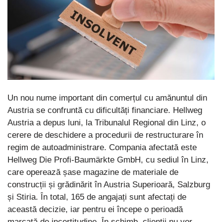
Un nou nume important din comerțul cu amănuntul din
Austria se confruntă cu dificultăți financiare. Hellweg
Austria a depus luni, la Tribunalul Regional din Linz, o
cerere de deschidere a procedurii de restructurare în
regim de autoadministrare. Compania afectată este
Hellweg Die Profi-Baumärkte GmbH, cu sediul în Linz,
care operează șase magazine de materiale de
construcții și grădinărit în Austria Superioară, Salzburg
și Stiria. În total, 165 de angajați sunt afectați de
această decizie, iar pentru ei începe o perioadă
marcată de incertitudine. În schimb, clienții nu vor