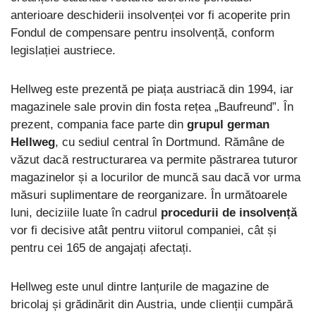
anterioare deschiderii insolvenței vor fi acoperite prin
Fondul de compensare pentru insolvență, conform
legislației austriece.
Hellweg este prezentă pe piața austriacă din 1994, iar
magazinele sale provin din fosta rețea „Baufreund”. În
prezent, compania face parte din
grupul german
Hellweg
, cu sediul central în Dortmund. Rămâne de
văzut dacă restructurarea va permite păstrarea tuturor
magazinelor și a locurilor de muncă sau dacă vor urma
măsuri suplimentare de reorganizare. În următoarele
luni, deciziile luate în cadrul
procedurii de insolvență
vor fi decisive atât pentru viitorul companiei, cât și
pentru cei 165 de angajați afectați.
Hellweg este unul dintre lanțurile de magazine de
bricolaj și grădinărit din Austria, unde clienții cumpără