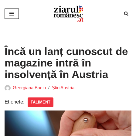
Sari
la
conținut
Încă un lanț cunoscut de
magazine intră în
insolvență în Austria
Georgiana Baciu
Știri Austria
Etichete:
FALIMENT