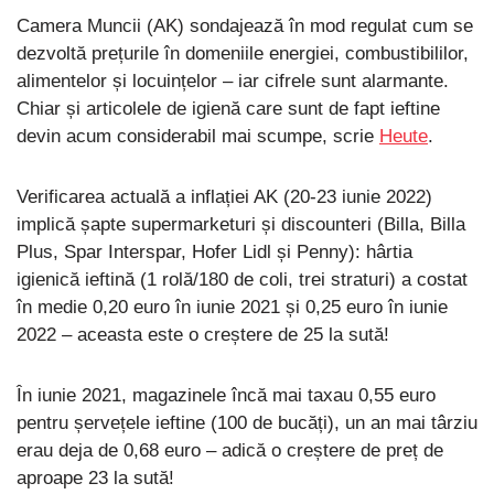
Camera Muncii (AK) sondajează în mod regulat cum se
dezvoltă prețurile în domeniile energiei, combustibililor,
alimentelor și locuințelor – iar cifrele sunt alarmante.
Chiar și articolele de igienă care sunt de fapt ieftine
devin acum considerabil mai scumpe, scrie
Heute
.
Verificarea actuală a inflației AK (20-23 iunie 2022)
implică șapte supermarketuri și discounteri (Billa, Billa
Plus, Spar Interspar, Hofer Lidl și Penny): hârtia
igienică ieftină (1 rolă/180 de coli, trei straturi) a costat
în medie 0,20 euro în iunie 2021 și 0,25 euro în iunie
2022 – aceasta este o creștere de 25 la sută!
În iunie 2021, magazinele încă mai taxau 0,55 euro
pentru șervețele ieftine (100 de bucăți), un an mai târziu
erau deja de 0,68 euro – adică o creștere de preț de
aproape 23 la sută!