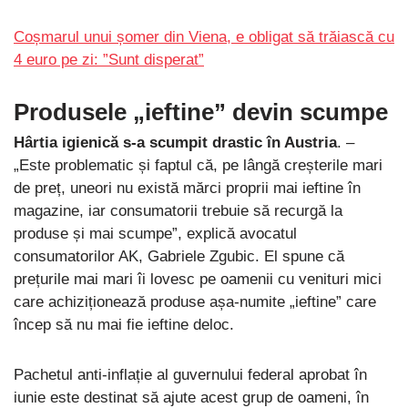
Coșmarul unui șomer din Viena, e obligat să trăiască cu
4 euro pe zi: ”Sunt disperat”
Produsele „ieftine” devin scumpe
Hârtia igienică s-a scumpit drastic în Austria
. –
„Este problematic și faptul că, pe lângă creșterile mari
de preț, uneori nu există mărci proprii mai ieftine în
magazine, iar consumatorii trebuie să recurgă la
produse și mai scumpe”, explică avocatul
consumatorilor AK, Gabriele Zgubic. El spune că
prețurile mai mari îi lovesc pe oamenii cu venituri mici
care achiziționează produse așa-numite „ieftine” care
încep să nu mai fie ieftine deloc.
Pachetul anti-inflație al guvernului federal aprobat în
iunie este destinat să ajute acest grup de oameni, în