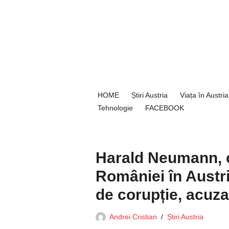
Sari
la
conținut
HOME
Știri Austria
Viața în Austria
Tehnologie
FACEBOOK
Harald Neumann, c
României în Austri
de corupție, acuza
Andrei Cristian
Știri Austria