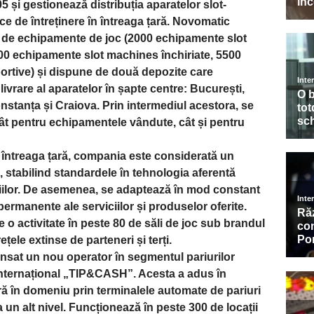
5 și gestionează distribuția aparatelor slot-
ice de întreținere în întreaga țară. Novomatic
 de echipamente de joc (2000 echipamente slot
500 echipamente slot machines închiriate, 5500
portive) și dispune de două depozite care
 livrare al aparatelor în șapte centre: București,
nstanța și Craiova. Prin intermediul acestora, se
atât pentru echipamentele vândute, cât și pentru
n întreaga țară, compania este considerată un
, stabilind standardele în tehnologia aferentă
viciilor. De asemenea, se adaptează în mod constant
 permanente ale serviciilor și produselor oferite.
o activitate în peste 80 de săli de joc sub brandul
țele extinse de parteneri și terți.
sat un nou operator în segmentul pariurilor
 internațional „TIP&CASH”. Acesta a adus în
ă în domeniu prin terminalele automate de pariuri
la un alt nivel. Funcționează în peste 300 de locații