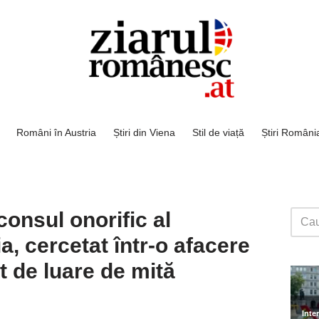
Români în Austria
Știri din Viena
Stil de viață
Știri Români
onsul onorific al
a, cercetat într-o afacere
t de luare de mită