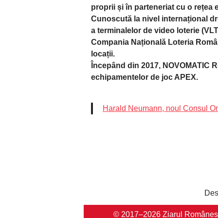
proprii și în parteneriat cu o rețea
Cunoscută la nivel internațional dr
a terminalelor de video loterie (V
Compania Națională Loteria Română
locații.
Începând din 2017, NOVOMATIC Român
echipamentelor de joc APEX.
Harald Neumann, noul Consul Onori
Des
© 2017–2026 Ziarul Românesc Au