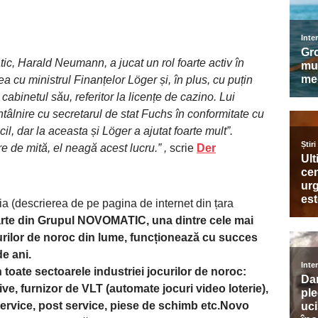
tic, Harald Neumann, a jucat un rol foarte activ în
rea cu ministrul Finanțelor Löger și, în plus, cu puțin
cabinetul său, referitor la licențe de cazino. Lui
tâlnire cu secretarul de stat Fuchs în conformitate cu
icil, dar la aceasta și Löger a ajutat foarte mult”.
 de mită, el neagă acest lucru.” ,
scrie
Der
 (descrierea de pe pagina de internet din țara
e din Grupul NOVOMATIC, una dintre cele mai
urilor de noroc din lume, funcționează cu succes
e ani.
toate sectoarele industriei jocurilor de noroc:
ive, furnizor de VLT (automate jocuri video loterie),
 service, post service, piese de schimb etc.Novo