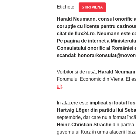
Etichete:
ȘTIRI VIENA
Harald Neumann, consul onorific al
corupție cu licențe pentru cazinou
citat de flux24.ro. Neumann este c
Pe pagina de internet a Ministerul
Consulatului onorific al României e
scandal:
honorarkonsulat@novom
Vorbitor și de rusă,
Harald Neuman
Forumului Economic din Viena. El este
ul)
.
În afacere este
implicat și fostul fos
Hartwig Löger
din partidul lui Seb
septembrie, dar care nu a format încă
Heinz-Christian Strache
din partea 
guvernului Kurz în urma afacerii Ibiza