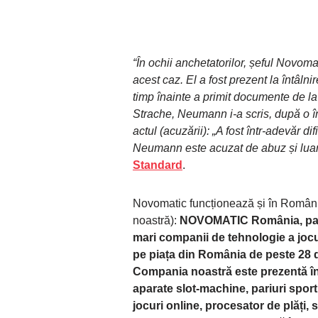
“În ochii anchetatorilor, șeful Novoma
acest caz. El a fost prezent la întâlni
timp înainte a primit documente de la 
Strache, Neumann i-a scris, după o în
actul (acuzării): „A fost într-adevăr dif
Neumann este acuzat de abuz și luare
Standard
.
Novomatic funcționează și în România
noastră):
NOVOMATIC România, part
mari companii de tehnologie a joc
pe piața din România de peste 28 d
Compania noastră este prezentă în 
aparate slot-machine, pariuri sport
jocuri online, procesator de plăți,