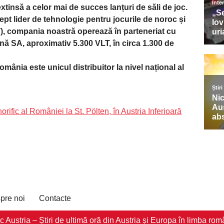
 extinsă a celor mai de succes lanțuri de săli de joc.
ept lider de tehnologie pentru jocurile de noroc și
LT), compania noastră operează în parteneriat cu
 SA, aproximativ 5.300 VLT, în circa 1.300 de
ia este unicul distribuitor la nivel național al
fic al României la St. Pölten, în Austria Inferioară
pre noi
Contacte
stria – Știri de ultimă oră din Austria și Europa în limba româ