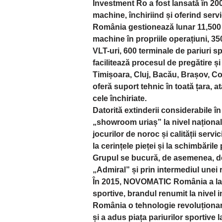
Investment Ro a fost lansată în 200
machine, închiriind și oferind serv
România gestionează lunar 11,500
machine în propriile operațiuni, 3
VLT-uri, 600 terminale de pariuri s
facilitează procesul de pregătire și
Timișoara, Cluj, Bacău, Brașov, Co
oferă suport tehnic în toată țara, 
cele închiriate.
Datorită extinderii considerabile î
„showroom uriaș” la nivel național
jocurilor de noroc și calității ser
la cerințele pieței și la schimbările
Grupul se bucură, de asemenea, de 
„Admiral” și prin intermediul unei re
În 2015, NOVOMATIC România a lan
sportive, brandul renumit la nivel
România o tehnologie revoluționar
și a adus piața pariurilor sportive 