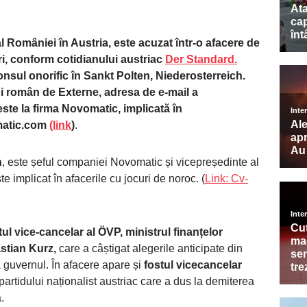
 României în Austria, este acuzat într-o afacere de
ri, conform cotidianului austriac
Der Standard.
onsul onorific în Sankt Polten, Niederosterreich.
ui român de Externe, adresa de e-mail a
ste la firma Novomatic, implicată în
atic.com
(link
)
.
n
, este șeful companiei Novomatic și vicepreședinte al
 implicat în afacerile cu jocuri de noroc. (
Link: Cv-
tul vice-cancelar al ÖVP, ministrul finanțelor
astian Kurz,
care a câștigat alegerile anticipate din
 guvernul. În afacere apare și
fostul vicecancelar
partidului naționalist austriac care a dus la demiterea
.