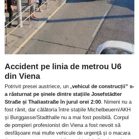
Accident pe linia de metrou U6
din Viena
Potrivit presei austriece, un „
vehicul de construcții” s-
a răsturnat pe șinele dintre stațiile Josefstädter
Straße și Thaliastraße în jurul orei 2:00
. Nimeni nu a
fost rănit, dar călătoria între stațiile Michelbeuern/AKH
și Burggasse/Stadthalle nu a mai fost posibilă. Corpul
de pompieri profesionist din Viena a fost nevoit să
desfășoare mai multe vehicule de urgență și o macara