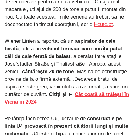
de recuperare pentru a ridica vehiculul. Cu ajutorul
macaralei, utilajul de 200 de tone a putut fi montat din
nou. Cu toate acestea, liniile aeriene au trebuit să fie
deconectate în timpul operațiunii, scrie
Heute.at
.
Wiener Linien a raportat că
un aspirator de cale
ferată
, adică un
vehicul feroviar care curăța patul
căii de cale ferată de balast
, a deraiat între stațiile
Josefstädter Straße și Thaliastraße . Apropo, acest
vehicul
cântărește 20 de tone
. Mașina de construcție
provine de la o firmă externă. „Deoarece brațul de
aspirație este greu, vehiculul s-a răsturnat”, a spus un
purtător de cuvânt.
Citiți și ►
Cât costă să trăiești în
Viena în 2024
Pe lângă închiderea U6, lucrările de
construcție pe
linia U4 provoacă în prezent călătorii lungi și multe
reclamații
. U4 este echipat cu noi suporturi de tunel