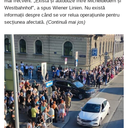
mai frecvent. „Există și autobuze între Michelbeuern și
Westbahnhof”, a spus Wiener Linien. Nu există
informații despre când se vor relua operațiunile pentru
secțiunea afectată.
(Continuă mai jos)