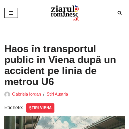
Sari
la
conținut
Haos în transportul
public în Viena după un
accident pe linia de
metrou U6
Gabriela Iordan
Știri Austria
Etichete:
ȘTIRI VIENA