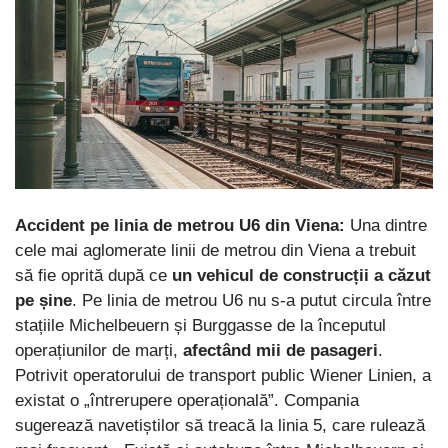
Accident pe linia de metrou U6 din Viena:
Una dintre
cele mai aglomerate linii de metrou din Viena a trebuit
să fie oprită după ce
un vehicul de construcții a căzut
pe șine
. Pe linia de metrou U6 nu s-a putut circula între
stațiile Michelbeuern și Burggasse de la începutul
operațiunilor de marți,
afectând mii de pasageri
.
Potrivit operatorului de transport public Wiener Linien, a
existat o „întrerupere operațională”. Compania
sugerează navetiștilor să treacă la linia 5, care rulează