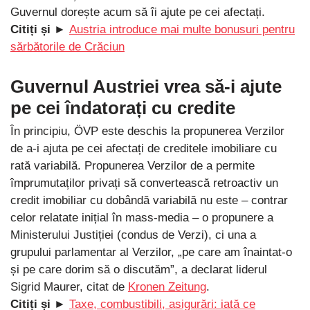
Guvernul dorește acum să îi ajute pe cei afectați.
Citiți și ►
Austria introduce mai multe bonusuri pentru
sărbătorile de Crăciun
Guvernul Austriei vrea să-i ajute
pe cei îndatorați cu credite
În principiu, ÖVP este deschis la propunerea Verzilor
de a-i ajuta pe cei afectați de creditele imobiliare cu
rată variabilă. Propunerea Verzilor de a permite
împrumutaților privați să convertească retroactiv un
credit imobiliar cu dobândă variabilă nu este – contrar
celor relatate inițial în mass-media – o propunere a
Ministerului Justiției (condus de Verzi), ci una a
grupului parlamentar al Verzilor, „pe care am înaintat-o
și pe care dorim să o discutăm”, a declarat liderul
Sigrid Maurer, citat de
Kronen Zeitung
.
Citiți și ►
Taxe, combustibili, asigurări: iată ce