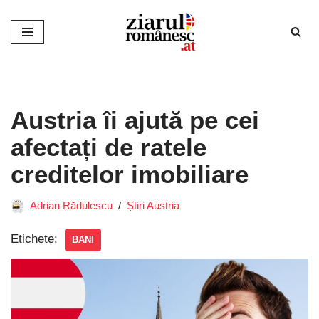
Sari
la
conținut
Austria îi ajută pe cei
afectați de ratele
creditelor imobiliare
Adrian Rădulescu
Știri Austria
Etichete:
BANI