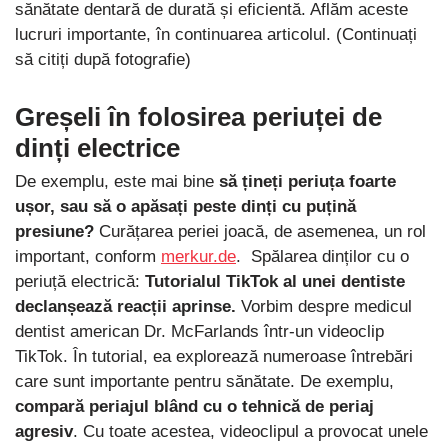
sănătate dentară de durată și eficientă. Aflăm aceste
lucruri importante, în continuarea articolul. (Continuați
să citiți după fotografie)
Greșeli în folosirea periuței de
dinți electrice
De exemplu, este mai bine
să țineți periuța foarte
ușor, sau să o apăsați peste dinți cu puțină
presiune?
Curățarea periei joacă, de asemenea, un rol
important, conform
merkur.de
. Spălarea dinților cu o
periuță electrică:
Tutorialul TikTok al unei dentiste
declanșează reacții aprinse.
Vorbim despre medicul
dentist american Dr. McFarlands într-un videoclip
TikTok. În tutorial, ea explorează numeroase întrebări
care sunt importante pentru sănătate. De exemplu,
compară periajul blând cu o tehnică de periaj
agresiv
. Cu toate acestea, videoclipul a provocat unele