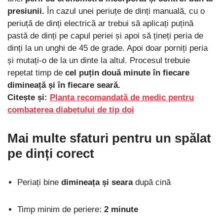
presiunii.
În cazul unei periuțe de dinți manuală, cu o
periuță de dinți electrică ar trebui să aplicați puțină
pastă de dinți pe capul periei și apoi să țineți peria de
dinți la un unghi de 45 de grade. Apoi doar porniți peria
și mutați-o de la un dinte la altul. Procesul trebuie
repetat timp de
cel puțin două minute în fiecare
dimineață și în fiecare seară.
Citește și:
Planta recomandată de medic pentru
combaterea diabetului de tip doi
Mai multe sfaturi pentru un spălat
pe dinți corect
Periați bine
dimineața și seara
după cină
Timp minim de periere:
2 minute