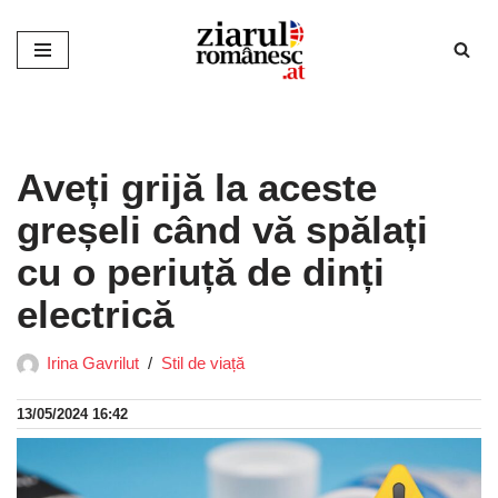
Sari
la
conținut
Aveți grijă la aceste
greșeli când vă spălați
cu o periuță de dinți
electrică
Irina Gavrilut
Stil de viață
13/05/2024 16:42