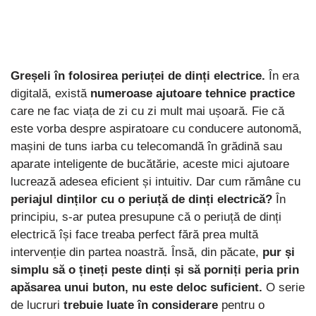
Greșeli în folosirea periuței de dinți electrice.
În era
digitală, există
numeroase ajutoare tehnice practice
care ne fac viața de zi cu zi mult mai ușoară. Fie că
este vorba despre aspiratoare cu conducere autonomă,
mașini de tuns iarba cu telecomandă în grădină sau
aparate inteligente de bucătărie, aceste mici ajutoare
lucrează adesea eficient și intuitiv. Dar cum rămâne cu
periajul dinților cu o periuță de dinți electrică?
În
principiu, s-ar putea presupune că o periuță de dinți
electrică își face treaba perfect fără prea multă
intervenție din partea noastră. Însă, din păcate,
pur și
simplu să o țineți peste dinți și să porniți peria prin
apăsarea unui buton, nu este deloc suficient.
O serie
de lucruri
trebuie luate în considerare
pentru o