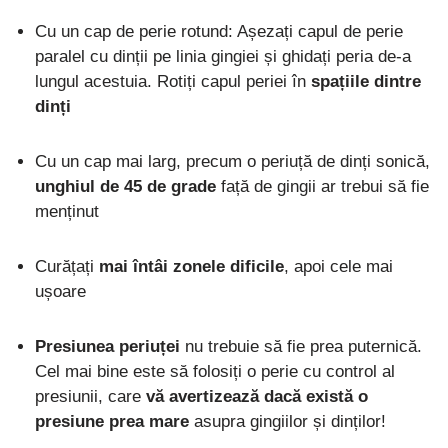
Cu un cap de perie rotund: Așezați capul de perie
paralel cu dinții pe linia gingiei și ghidați peria de-a
lungul acestuia. Rotiți capul periei în
spațiile dintre
dinți
Cu un cap mai larg, precum o periuță de dinți sonică,
unghiul de 45 de grade
față de gingii ar trebui să fie
menținut
Curățați
mai întâi zonele dificile
, apoi cele mai
ușoare
Presiunea periuței
nu trebuie să fie prea puternică.
Cel mai bine este să folosiți o perie cu control al
presiunii, care
vă avertizează dacă există o
presiune prea mare
asupra gingiilor și dinților!