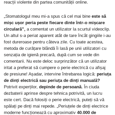
reacții violente din partea comunității online.
„Stomatologul meu mi-a spus că cel mai bine
este să
mișc ușor peria peste fiecare dinte într-o mișcare
circulară”,
a comentat un utilizator la scurtul videoclip.
Un altul s-a periat aparent atât de tare încât gingiile i-au
fost dureroase pentru câteva zile. Cu toate acestea,
metoda de curățare blândă îi lasă pe unii utilizatori cu
senzația de igienă precară, după cum se vede din
comentarii. Nu este deloc surprinzător că un utilizator
iritat a preferat să cumpere o perie electrică cu afișaj
de presiune! Așadar, intervine întrebarea logică:
periuța
de dinți electrică sau periuța de dinți manuală?
Potrivit experților,
depinde de persoană.
În ciuda
dezbaterii aprinse despre tehnica potrivită, un lucru
este cert. Dacă folosiți o perie electrică, puteți să vă
spălați pe dinți mai repede. „Periuțele de dinți electrice
moderne funcționează cu aproximativ
40.000 de