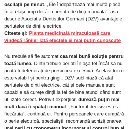
oscilații pe minut
. „Ele îndepărtează mai multă placă
în același timp decât o periuță de dinți manuală”, așa
descrie Asociația Dentistilor Germani (DZV) avantajele
periuțelor de dinți electrice.
Citește și:
Planta medicinală miraculoasă care
vindecă rănile: Iată efectele ei mai puțin cunoscute
Nu trebuie să fie automat
cea mai bună soluție pentru
toată lumea.
Dinții trebuie periați în așa fel încât să nu
poată fi deteriorați de presiunea excesivă. Același lucru
este valabil și pentru gingii. DZV subliniază că atât
periuțele de dinți electrice, cât și cele manuale sunt
capabile să curețe dinții la fel de bine atunci când sunt
utilizate corect. Potrivit experților,
durează puțin mai
mult dacă îi spălați manual.
„Factorul decisiv este al
fiecăruia”, continuă ei. Pentru persoanele care cumpără
o perie electrică, specialiștii recomandă achiziționarea
unei
perii cu cronometru încorporat și control bun al