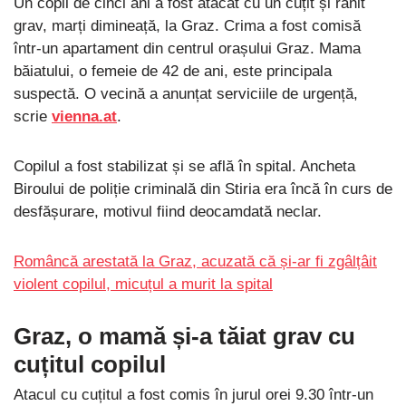
Un copil de cinci ani a fost atacat cu un cuțit și rănit
grav, marți dimineață, la Graz. Crima a fost comisă
într-un apartament din centrul orașului Graz. Mama
băiatului, o femeie de 42 de ani, este principala
suspectă. O vecină a anunțat serviciile de urgență,
scrie
vienna.at
.
Copilul a fost stabilizat și se află în spital. Ancheta
Biroului de poliție criminală din Stiria era încă în curs de
desfășurare, motivul fiind deocamdată neclar.
Româncă arestată la Graz, acuzată că și-ar fi zgâlțâit
violent copilul, micuțul a murit la spital
Graz, o mamă și-a tăiat grav cu
cuțitul copilul
Atacul cu cuțitul a fost comis în jurul orei 9.30 într-un