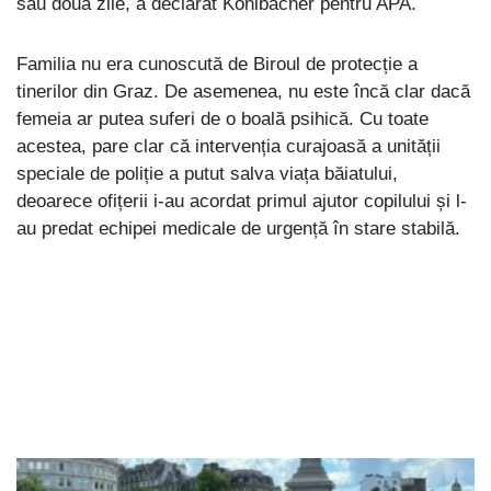
sau două zile, a declarat Kohlbacher pentru APA.
Familia nu era cunoscută de Biroul de protecție a
tinerilor din Graz. De asemenea, nu este încă clar dacă
femeia ar putea suferi de o boală psihică. Cu toate
acestea, pare clar că intervenția curajoasă a unității
speciale de poliție a putut salva viața băiatului,
deoarece ofițerii i-au acordat primul ajutor copilului și l-
au predat echipei medicale de urgență în stare stabilă.