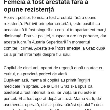
Femeia a fost arestată fără a
opune rezistență
Potrivit poliției, femeia a fost arestată fără a opune
rezistență. Potrivit primelor cercetări, este posibil ca
aceasta să fi fost singură cu copilul în apartament marți
dimineață. Potrivit poliției, suspecta are un partener, dar
acesta lucra în Austria Superioară în momentul
comiterii crimei. Acesta s-a întors imediat la Graz după
ce a primit informații despre fiul său.
Copilul de cinci ani, operat de urgență după un atac cu
cuțitul, nu prezintă pericol de viață.
După-amiază, mama și copilul au primit îngrijiri
medicale în spitale. De la LKH Graz s-a spus că
băiețelul a fost internat la ei, iar viața lui nu este în
pericol. El a fost operat după-amiază. Mama va fi, de
asemenea, operată, dar ar putea părăsi spitalul în una