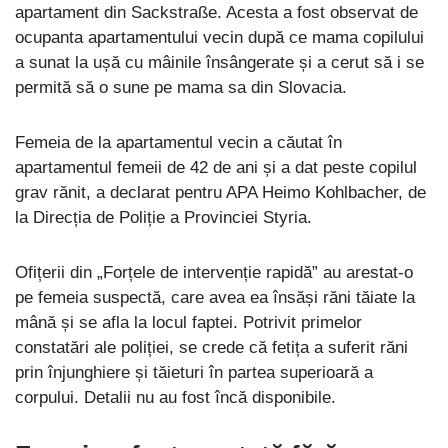
apartament din Sackstraße. Acesta a fost observat de
ocupanta apartamentului vecin după ce mama copilului
a sunat la ușă cu mâinile însângerate și a cerut să i se
permită să o sune pe mama sa din Slovacia.
Femeia de la apartamentul vecin a căutat în
apartamentul femeii de 42 de ani și a dat peste copilul
grav rănit, a declarat pentru APA Heimo Kohlbacher, de
la Direcția de Poliție a Provinciei Styria.
Ofițerii din „Forțele de intervenție rapidă” au arestat-o
pe femeia suspectă, care avea ea însăși răni tăiate la
mână și se afla la locul faptei. Potrivit primelor
constatări ale poliției, se crede că fetița a suferit răni
prin înjunghiere și tăieturi în partea superioară a
corpului. Detalii nu au fost încă disponibile.