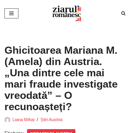
Sari
la
conținut
Ghicitoarea Mariana M.
(Amela) din Austria.
„Una dintre cele mai
mari fraude investigate
vreodată” – O
recunoașteți?
Liana Mihai
Știri Austria