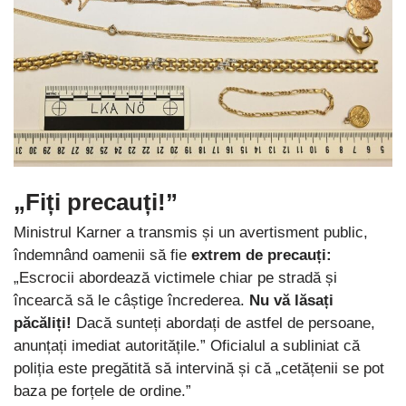
„Fiți precauți!”
Ministrul Karner a transmis și un avertisment public,
îndemnând oamenii să fie
extrem de precauți:
„Escrocii abordează victimele chiar pe stradă și
încearcă să le câștige încrederea.
Nu vă lăsați
păcăliți!
Dacă sunteți abordați de astfel de persoane,
anunțați imediat autoritățile.” Oficialul a subliniat că
poliția este pregătită să intervină și că „cetățenii se pot
baza pe forțele de ordine.”