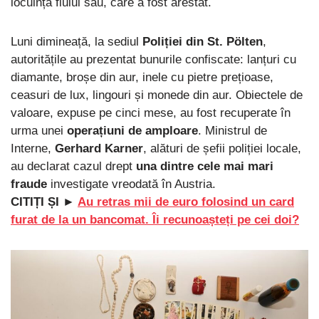
locuința fiului său, care a fost arestat.
Luni dimineață, la sediul
Poliției din St. Pölten
,
autoritățile au prezentat bunurile confiscate: lanțuri cu
diamante, broșe din aur, inele cu pietre prețioase,
ceasuri de lux, lingouri și monede din aur. Obiectele de
valoare, expuse pe cinci mese, au fost recuperate în
urma unei
operațiuni de amploare
. Ministrul de
Interne,
Gerhard Karner
, alături de șefii poliției locale,
au declarat cazul drept
una dintre cele mai mari
fraude
investigate vreodată în Austria.
CITIȚI ȘI ►
Au retras mii de euro folosind un card
furat de la un bancomat. Îi recunoașteți pe cei doi?