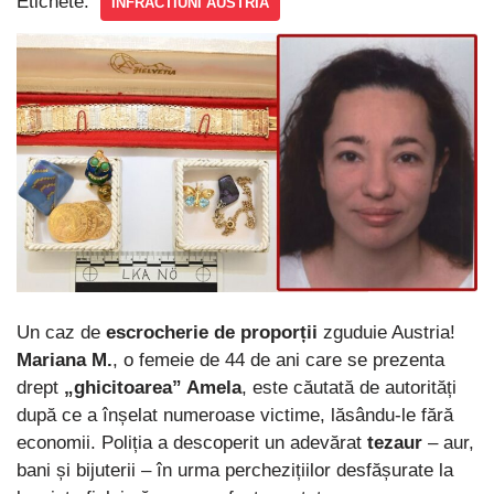
Etichete:
INFRACTIUNI AUSTRIA
Un caz de
escrocherie de proporții
zguduie Austria!
Mariana M.
, o femeie de 44 de ani care se prezenta
drept
„ghicitoarea” Amela
, este căutată de autorități
după ce a înșelat numeroase victime, lăsându-le fără
economii. Poliția a descoperit un adevărat
tezaur
– aur,
bani și bijuterii – în urma perchezițiilor desfășurate la