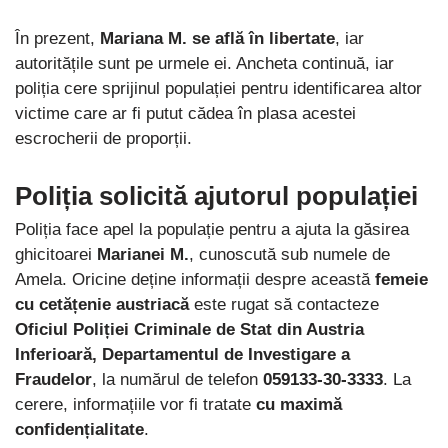
În prezent,
Mariana M. se află în libertate
, iar
autoritățile sunt pe urmele ei. Ancheta continuă, iar
poliția cere sprijinul populației pentru identificarea altor
victime care ar fi putut cădea în plasa acestei
escrocherii de proporții.
Poliția solicită ajutorul populației
Poliția face apel la populație pentru a ajuta la găsirea
ghicitoarei
Marianei M.
, cunoscută sub numele de
Amela. Oricine deține informații despre această
femeie
cu cetățenie austriacă
este rugat să contacteze
Oficiul Poliției Criminale de Stat din Austria
Inferioară, Departamentul de Investigare a
Fraudelor
, la numărul de telefon
059133-30-3333
. La
cerere, informațiile vor fi tratate
cu maximă
confidențialitate
.