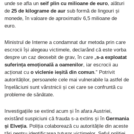
unde se afla un
seif plin cu milioane de euro
, alături
de
25 de kilograme de aur
sub formă de lingouri și
monede, în valoare de aproximativ 6,5 milioane de
euro.
Ministrul de Interne a condamnat dur metoda prin care
escrocii își alegeau victimele, declarând că este vorba
despre un caz deosebit de grav, în care „
s-a exploatat
suferința emoțională a oamenilor
, iar escrocii au
acționat cu
o viclenie ieșită din comun
.” Potrivit
autorităților, persoanele cele mai vulnerabile la astfel de
înșelăciuni sunt vârstnicii și cei care se confruntă cu
probleme de sănătate.
Investigațiile se extind acum și în afara Austriei,
existând suspiciuni că frauda s-a extins și în
Germania
și Elveția
. Poliția colaborează cu autoritățile din aceste
țări pentru identificarea tuturor victimelor. Șeful poliției