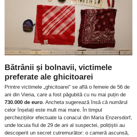
Bătrânii și bolnavii, victimele
preferate ale ghicitoarei
Printre victimele „ghicitoarei” se află o femeie de 56 de
ani din Viena, care a fost păgubită cu nu mai puțin de
730.000 de euro
. Ancheta sugerează însă că numărul
celor înșelați este mult mai mare. În timpul
perchezițiilor efectuate la conacul din Maria Enzersdorf,
unde locuia fiul de 29 de ani al suspectei, polițiștii au
descoperit un secret cutremurător: o cameră ascunsă,