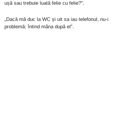
ușă sau trebuie luată felie cu felie?”.
„Dacă mă duc la WC și uit sa iau telefonul, nu-i
problemă: întind mâna după el”.