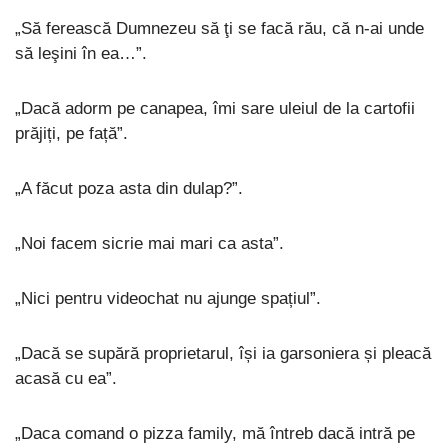
„Să ferească Dumnezeu să ţi se facă rău, că n-ai unde
să leşini în ea…”.
„Dacă adorm pe canapea, îmi sare uleiul de la cartofii
prăjiți, pe față”.
„A făcut poza asta din dulap?”.
„Noi facem sicrie mai mari ca asta”.
„Nici pentru videochat nu ajunge spațiul”.
„Dacă se supără proprietarul, își ia garsoniera și pleacă
acasă cu ea”.
„Daca comand o pizza family, mă întreb dacă intră pe