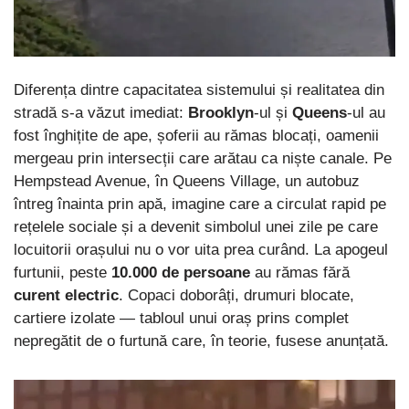
Diferența dintre capacitatea sistemului și realitatea din
stradă s-a văzut imediat:
Brooklyn
-ul și
Queens
-ul au
fost înghițite de ape, șoferii au rămas blocați, oamenii
mergeau prin intersecții care arătau ca niște canale. Pe
Hempstead Avenue, în Queens Village, un autobuz
întreg înainta prin apă, imagine care a circulat rapid pe
rețelele sociale și a devenit simbolul unei zile pe care
locuitorii orașului nu o vor uita prea curând. La apogeul
furtunii, peste
10.000 de persoane
au rămas fără
curent electric
. Copaci doborâți, drumuri blocate,
cartiere izolate — tabloul unui oraș prins complet
nepregătit de o furtună care, în teorie, fusese anunțată.