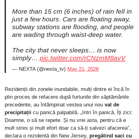
More than 15 cm (6 inches) of rain fell in
just a few hours. Cars are floating away,
subway stations are flooding, and people
are wading through waist-deep water.
The city that never sleeps… is now
simply…
pic.twitter.com/rCNzmM8avV
— NEXTA (@nexta_tv)
May 21, 2026
Rezidenții din zonele inundabile, mulți dintre ei încă în
plin proces de refacere după furtunile din săptămânile
precedente, au întâmpinat vestea unui nou
val de
precipitații
cu panică palpabilă. „Intri în panică. Îți zici:
Doamne, o să se repete. Și nu vrei asta, pentru că e
mult stres și mult efort doar ca să-ți salvezi afacerea”,
declara o rezidentă din New Jersey,
pregătind saci cu