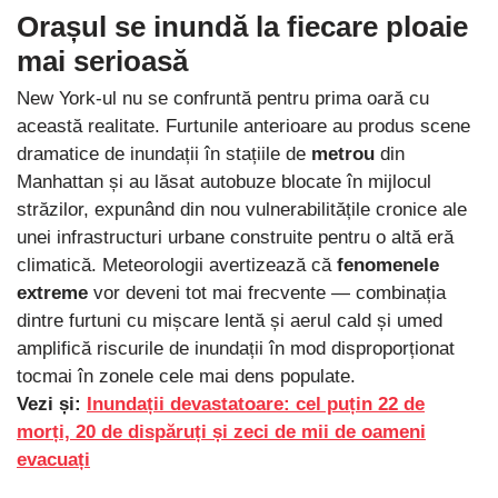
Orașul se inundă la fiecare ploaie
mai serioasă
New York-ul nu se confruntă pentru prima oară cu
această realitate. Furtunile anterioare au produs scene
dramatice de inundații în stațiile de
metrou
din
Manhattan și au lăsat autobuze blocate în mijlocul
străzilor, expunând din nou vulnerabilitățile cronice ale
unei infrastructuri urbane construite pentru o altă eră
climatică. Meteorologii avertizează că
fenomenele
extreme
vor deveni tot mai frecvente — combinația
dintre furtuni cu mișcare lentă și aerul cald și umed
amplifică riscurile de inundații în mod disproporționat
tocmai în zonele cele mai dens populate.
Vezi și:
Inundații devastatoare: cel puțin 22 de
morți, 20 de dispăruți și zeci de mii de oameni
evacuați