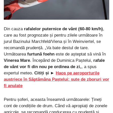
Din cauza
rafalelor puternice de vânt (60-80 km/h)
,
care au fost prognozate și pentru zilele următoare în
jurul Bazinului Marchfeld/Viena și în Weinviertel, se
recomandă prudență. „Va bate destul de tare.
Următoarea
furtună foehn
este de așteptat să vină în
Vinerea Mare
. Începând de Duminica Paștelui,
rafale
de vânt vor fi din nou pe ordinea de zi
„, a spus
expertul meteo.
Citiți și ►
Haos pe aeroporturile
austriece în Săptămâna Paștelui: sute de zboruri vor
fi anulate
Pentru șoferi, aceasta înseamnă următoarele: Țineți
cont de condițiile de drum. Când vă apropiați de zonele
agricole, se recomandă conducerea cu prudență și