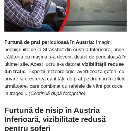
Furtună de praf periculoasă în Austria:
Imagini
neobișnuite de la Strasshof din Austria Inferioară, unde
călătoria cu mașina s-a dovenit destul de periculoasă în
ultimel zile. Acest lucru s-a datorat
vizibilității reduse
din trafic
. Experții meteorologici avertizează șoferii cu
privire la creșterea cantității de praf pe drumuri în zilele
următoare, care combinat cu rafalele de vânt pot duce
la tragedii.
(Continuă după fotografie)
Furtună de nisip în Austria
Inferioară, vizibilitate redusă
pentru șoferi