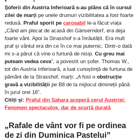
Șoferii din Austria Inferioară s-au plâns că în cursul
zilei de marți
pe unele drumuri vizibilitatea a fost foarte
redusă.
Praful sporit pe
carosabil
le-a făcut viața
„Când am plecat de acasă din Gänserndorf, era deja
foarte vânt. Apoi la Strasshof s-a înrăutățit. Era mult
praf și vântul era din ce în ce mai puternic. Dintr-o dată
mi s-a părut că vine o furtună de nisip.
Cu greu mai
puteam vedea ceva
”, a povestit un șofer. Thomas W.,
tot din Austria Inferioară, a luat cunoștință de furtuna de
pământ de la Strasshof, marți: „A fost o
obstrucție
gravă a vizibilității
pe B8 de la mijlocul dimineții până
în jurul orei 16”.
Citiți și:
Praful din Sahara acoperă cerul Austriei:
Fenomen spectaculos, dar de scurtă durată
„Rafale de vânt vor fi pe ordinea
de zi din Duminica Paștelui”