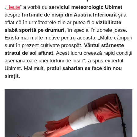
„
Heute
” a vorbit cu
serviciul meteorologic Ubimet
despre
furtunile de nisip din Austria Inferioară
și a
aflat că în următoarele zile ar putea fi o
vizibilitate
slabă sporită pe drumuri
, în special în zonele joase.
Există mai multe motive pentru aceasta. „Multe câmpuri
sunt în prezent cultivate proaspăt.
Vântul stârnește
stratul de sol afânat
. Acest lucru creează rapid condiții
asemănătoare unei furtuni de nisip”, a spus expertul
Ubimet. Mai mult,
praful saharian se face din nou
simțit
.