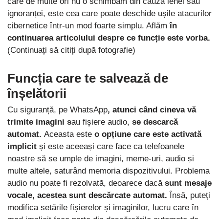
care de multe ori nu o schimbăm din cauza lenei sau
ignoranței, este cea care poate deschide ușile atacurilor
cibernetice într-un mod foarte simplu. Aflăm
în
continuarea articolului despre ce funcție este vorba.
(Continuați să citiți după fotografie)
Funcția care te salvează de
înșelătorii
Cu siguranță, pe WhatsApp
, atunci când cineva vă
trimite imagini s
au fișiere audio,
se descarcă
automat.
Aceasta este
o opțiune care este activată
implicit
și este aceeași care face ca telefoanele
noastre să se umple de imagini, meme-uri, audio și
multe altele, saturând memoria dispozitivului. Problema
audio nu poate fi rezolvată, deoarece dacă
sunt mesaje
vocale, acestea sunt descărcate automat.
Însă, puteți
modifica setările fișierelor și imaginilor, lucru care în