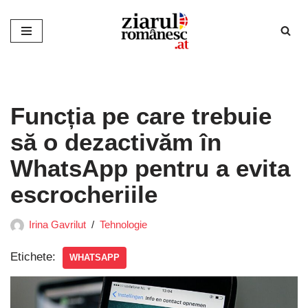
Sari
la
conținut
Funcția pe care trebuie
să o dezactivăm în
WhatsApp pentru a evita
escrocheriile
Irina Gavrilut
Tehnologie
Etichete:
WHATSAPP