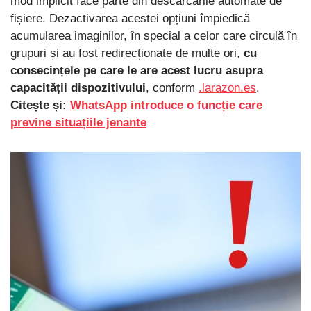
mod implicit face parte din descărcările automate de
fișiere. Dezactivarea acestei opțiuni împiedică
acumularea imaginilor, în special a celor care circulă în
grupuri și au fost redirecționate de multe ori,
cu
consecințele pe care le are acest lucru asupra
capacității dispozitivului
, conform
.larazon.es
.
Citește și:
WhatsApp introduce o funcție care
previne situațiile jenante