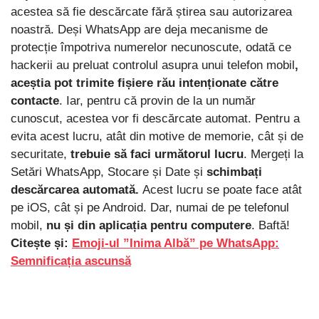
acestea să fie descărcate fără știrea sau autorizarea
noastră. Deși WhatsApp are deja mecanisme de
protecție împotriva numerelor necunoscute, odată ce
hackerii au preluat controlul asupra unui telefon mobil
,
aceștia pot trimite fișiere rău intenționate către
contacte
. Iar, pentru că provin de la un număr
cunoscut, acestea vor fi descărcate automat. Pentru a
evita acest lucru, atât din motive de memorie, cât și de
securitate,
trebuie să faci următorul lucru
. Mergeți la
Setări WhatsApp, Stocare și Date și
schimbați
descărcarea automată.
Acest lucru se poate face atât
pe iOS, cât și pe Android. Dar, numai de pe telefonul
mobil,
nu și din aplicația pentru computere
. Baftă!
Citește și:
Emoji-ul ”Inima Albă” pe WhatsApp:
Semnificația ascunsă