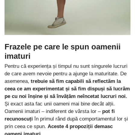
Frazele pe care le spun oamenii
imaturi
Pentru că experiența și timpul nu sunt singurele lucruri
de care avem nevoie pentru a ajunge la maturitate. De
asemenea,
trebuie să fim capabili să reflectăm la
ceea ce am experimentat și să fim dispuși să lucrăm
pe cu noi înșine și să învățăm neîncetat lucruri noi.
Și exact asta fac unii oameni mai bine decât alții.
Oamenii imaturi – indiferent de vârsta lor –
pot fi
recunoscuți
în primul rând după comportamentul lor și
prin ceea ce spun.
Aceste 4 propoziții demasc
oameni imaturi
.