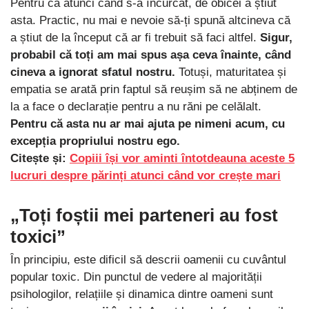
Pentru că atunci când s-a încurcat, de obicei a știut
asta. Practic, nu mai e nevoie să-ți spună altcineva că
a știut de la început că ar fi trebuit să faci altfel.
Sigur,
probabil că toți am mai spus așa ceva înainte, când
cineva a ignorat sfatul nostru.
Totuși, maturitatea și
empatia se arată prin faptul să reușim să ne abținem de
la a face o declarație pentru a nu răni pe celălalt.
Pentru că asta nu ar mai ajuta pe nimeni acum, cu
excepția propriului nostru ego.
Citește și:
Copiii își vor aminti întotdeauna aceste 5
lucruri despre părinți atunci când vor crește mari
„Toți foștii mei parteneri au fost
toxici”
În principiu, este dificil să descrii oamenii cu cuvântul
popular toxic. Din punctul de vedere al majorității
psihologilor, relațiile și dinamica dintre oameni sunt