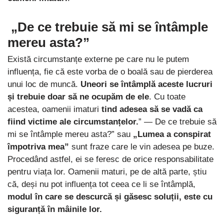
„De ce trebuie să mi se întâmple
mereu asta?”
Există circumstanțe externe pe care nu le putem
influența, fie că este vorba de o boală sau de pierderea
unui loc de muncă.
Uneori se întâmplă aceste lucruri
și trebuie doar să ne ocupăm de ele
. Cu toate
acestea, oamenii imaturi
tind adesea să se vadă ca
fiind victime ale circumstanțelor.
” — De ce trebuie să
mi se întâmple mereu asta?” sau
„Lumea a conspirat
împotriva mea”
sunt fraze care le vin adesea pe buze.
Procedând astfel, ei se feresc de orice responsabilitate
pentru viața lor. Oamenii maturi, pe de altă parte, știu
că, deși nu pot influența tot ceea ce li se întâmplă,
modul în care se descurcă și găsesc soluții, este cu
siguranță în mâinile lor.