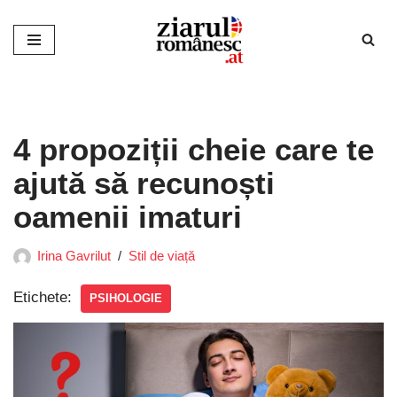
Sari
la
conținut
4 propoziții cheie care te
ajută să recunoști
oamenii imaturi
Irina Gavrilut
Stil de viață
Etichete:
PSIHOLOGIE