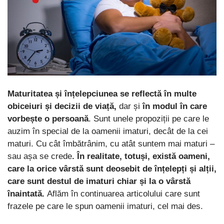
Maturitatea și înțelepciunea se reflectă în multe
obiceiuri și decizii de viață,
dar și
în modul în care
vorbește o persoană
. Sunt unele propoziții pe care le
auzim în special de la oamenii imaturi, decât de la cei
maturi. Cu cât îmbătrânim, cu atât suntem mai maturi –
sau așa se crede
. În realitate, totuși, există oameni,
care la orice vârstă sunt deosebit de înțelepți și alții,
care sunt destul de imaturi chiar și la o vârstă
înaintată.
Aflăm în continuarea articolului care sunt
frazele pe care le spun oamenii imaturi, cel mai des.