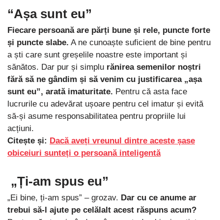
“Așa sunt eu”
Fiecare persoană are părți bune și rele, puncte forte
și puncte slabe.
A ne cunoaște suficient de bine pentru
a ști care sunt greșelile noastre este important și
sănătos. Dar pur și simplu
rănirea semenilor noștri
fără să ne gândim și să venim cu justificarea „așa
sunt eu”, arată imaturitate.
Pentru că asta face
lucrurile cu adevărat ușoare pentru cel imatur și evită
să-și asume responsabilitatea pentru propriile lui
acțiuni.
Citește și:
Dacă aveți vreunul dintre aceste șase
obiceiuri sunteți o persoană inteligentă
„Ți-am spus eu”
„Ei bine, ți-am spus” – grozav.
Dar cu ce anume ar
trebui să-l ajute pe celălalt acest răspuns acum?