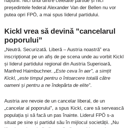
națiunii. Nici unul dintre celelalte partide și nici
președintele federal Alexander Van der Bellen nu vor
putea opri FPÖ, a mai spus liderul partidului.
Kickl vrea să devină ”cancelarul
poporului”
„Neutră. Securizată. Liberă – Austria noastră” era
inscripționat pe un afiș de pe scena unde au vorbit Kickl
și liderul partidului regional din Austria Superioară,
Manfred Haimbuchner.
„Este ceva în aer”, a simțit
Kickl, „este timpul pentru o întoarcere totală către
oameni și pentru a ne îndepărta de elite”
.
Austria are nevoie de un cancelar liberal, de un
„cancelar al poporului”, a spus Kickl, care să servească
populația și să facă un pas înainte. Liderul FPÖ s-a
situat pe sine și partidul său în mijlocul societății. „Nu