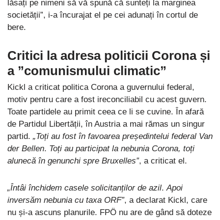
lăsați pe nimeni să vă spună că sunteți la marginea
societății”, i-a încurajat el pe cei adunați în cortul de
bere.
Critici la adresa politicii Corona și
a ”comunismului climatic”
Kickl a criticat politica Corona a guvernului federal,
motiv pentru care a fost ireconciliabil cu acest guvern.
Toate partidele au primit ceea ce li se cuvine. În afară
de Partidul Libertății, în Austria a mai rămas un singur
partid.
„Toți au fost în favoarea președintelui federal Van
der Bellen
.
Toți au participat la nebunia Corona, toți
alunecă în genunchi spre Bruxelles”
, a criticat el.
„Întâi închidem casele solicitanților de azil
.
Apoi
inversăm nebunia cu taxa ORF”
, a declarat Kickl, care
nu și-a ascuns planurile. FPÖ nu are de gând să doteze