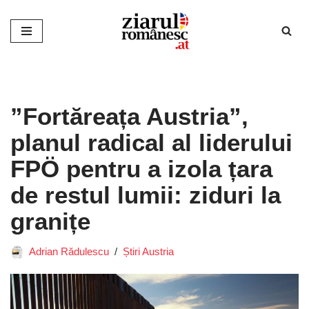
Sari
la
conținut
”Fortăreața Austria”,
planul radical al liderului
FPÖ pentru a izola țara
de restul lumii: ziduri la
granițe
Adrian Rădulescu
Știri Austria