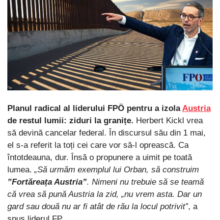
Planul radical al liderului FPÖ pentru a izola
Austria
de restul lumii: ziduri la granițe.
Herbert Kickl vrea
să devină cancelar federal. În discursul său din 1 mai,
el s-a referit la toți cei care vor să-l oprească. Ca
întotdeauna, dur. Însă o propunere a uimit pe toată
lumea.
„Să urmăm exemplul lui Orban, să construim
”Fortăreața Austria”
. Nimeni nu trebuie să se teamă
că vrea să pună Austria la zid, „nu vrem asta. Dar un
gard sau două nu ar fi atât de rău la locul potrivit”
, a
spus liderul FP.