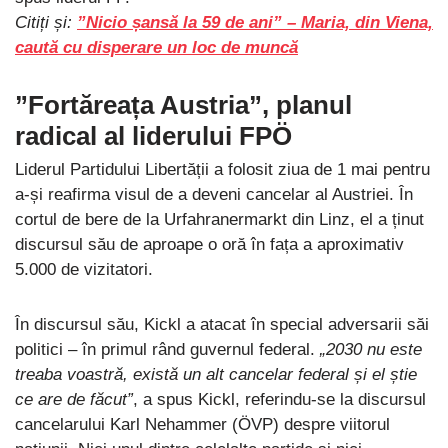
Citiți și:
”Nicio șansă la 59 de ani” – Maria, din Viena,
caută cu disperare un loc de muncă
”Fortăreața Austria”, planul
radical al liderului FPÖ
Liderul Partidului Libertății a folosit ziua de 1 mai pentru
a-și reafirma visul de a deveni cancelar al Austriei. În
cortul de bere de la Urfahranermarkt din Linz, el a ținut
discursul său de aproape o oră în fața a aproximativ
5.000 de vizitatori.
În discursul său, Kickl a atacat în special adversarii săi
politici – în primul rând guvernul federal.
„2030 nu este
treaba voastră, există un alt cancelar federal și el știe
ce are de făcut”
, a spus Kickl, referindu-se la discursul
cancelarului Karl Nehammer (ÖVP) despre viitorul