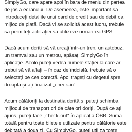
SimplyGo, care apare apoi în bara de meniu din partea
de jos a ecranului. De asemenea, este important să
introduceți detaliile unui card de credit sau de debit ca
mijloc de plată. Dacă vi se solicită acest lucru, trebuie
să permiteți aplicației să utilizeze urmărirea GPS.
Dacă acum doriți să vă urcați într-un tren, un autobuz,
un tramvai sau un metrou, apăsați SimplyGo în
aplicație. Acolo puteți vedea numele stației la care ar
trebui să vă aflați – în caz de îndoială, trebuie să o
selectați pe cea corectă. Apoi trageți cu degetul spre
dreapta și ați finalizat „check-in”.
Acum călătoriți la destinația dorită și puteți schimba
mijlocul de transport ori de câte ori doriți. După ce ați
ajuns, puteți face „check-out” în aplicația ÖBB. Suma
totală pentru toate biletele utilizate pentru călătorie este
debitată a doua zi. Cu SimplyGo, puteți utiliza toate