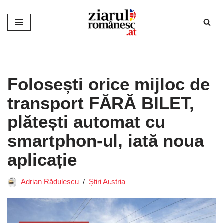
Sari
la
conținut
Folosești orice mijloc de
transport FĂRĂ BILET,
plătești automat cu
smartphon-ul, iată noua
aplicație
Adrian Rădulescu
Știri Austria