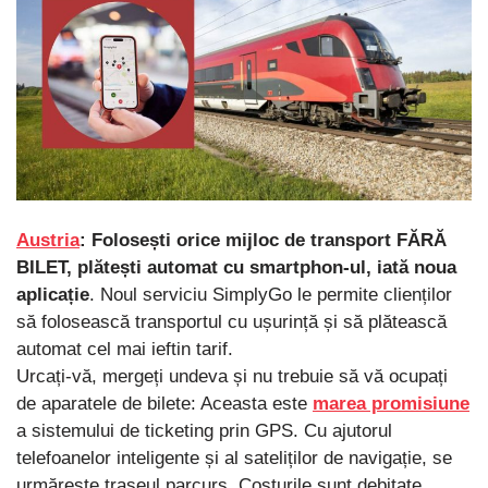
Austria
: Folosești orice mijloc de transport FĂRĂ
BILET, plătești automat cu smartphon-ul, iată noua
aplicație
. Noul serviciu SimplyGo le permite clienților
să folosească transportul cu ușurință și să plătească
automat cel mai ieftin tarif.
Urcați-vă, mergeți undeva și nu trebuie să vă ocupați
de aparatele de bilete: Aceasta este
marea promisiune
a sistemului de ticketing prin GPS. Cu ajutorul
telefoanelor inteligente și al sateliților de navigație, se
urmărește traseul parcurs. Costurile sunt debitate