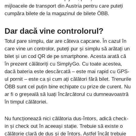
mijloacele de transport din Austria pentru care puteți
cumpăra bilete de la magazinul de bilete ÖBB.
Dar dacă vine controlorul?
Totul pare simplu, dar are câteva capcane. În cazul în
care vine un controlor, puteți pur și simplu să arătați un
bilet și un cod QR de pe smartphone. Acesta arată că
în prezent călătoriți cu SimplyGo. Cu toate acestea,
dacă bateria este descărcată – este mai rapid cu GPS-
ul pornit – este ca și cum ați călători fără bilet. Trenurile
ÖBB sunt cel puțin bine echipate cu prize de curent. Nu
ar fi o greșeală să luați încărcătorul cu dumneavoastră
în timpul călătoriei.
Nu funcționează nici călătoria dus-întors, adică check-
in și check out în aceeași stație. Trebuie să existe o
călătorie clară de dus și de întors. Astfel încât trebuie