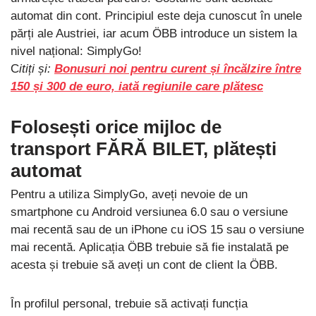
automat din cont. Principiul este deja cunoscut în unele
părți ale Austriei, iar acum ÖBB introduce un sistem la
nivel național: SimplyGo!
C
itiți și:
Bonusuri noi pentru curent și încălzire între
150 și 300 de euro, iată regiunile care plătesc
Folosești orice mijloc de
transport FĂRĂ BILET, plătești
automat
Pentru a utiliza SimplyGo, aveți nevoie de un
smartphone cu Android versiunea 6.0 sau o versiune
mai recentă sau de un iPhone cu iOS 15 sau o versiune
mai recentă. Aplicația ÖBB trebuie să fie instalată pe
acesta și trebuie să aveți un cont de client la ÖBB.
În profilul personal, trebuie să activați funcția