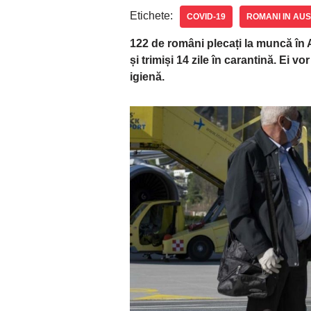
Etichete:
COVID-19
ROMANI IN AUS
122 de români plecați la muncă în 
și trimiși 14 zile în carantină. Ei v
igienă.