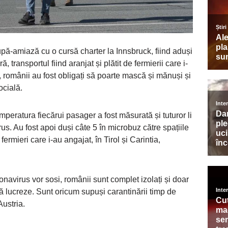
pă-amiază cu o cursă charter la Innsbruck, fiind aduși
 transportul fiind aranjat și plătit de fermierii care i-
, românii au fost obligați să poarte mască și mănuși și
ocială.
peratura fiecărui pasager a fost măsurată și tuturor li
us. Au fost apoi duși câte 5 în microbuz către spațiile
ermieri care i-au angajat, în Tirol și Carintia,
onavirus vor sosi, românii sunt complet izolați și doar
să lucreze. Sunt oricum supuși carantinării timp de
ustria.