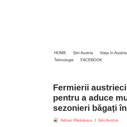
Sari
la
conținut
HOME
Știri Austria
Viața în Austria
Tehnologie
FACEBOOK
Fermierii austriec
pentru a aduce mu
sezonieri băgați î
Adrian Rădulescu
Știri Austria