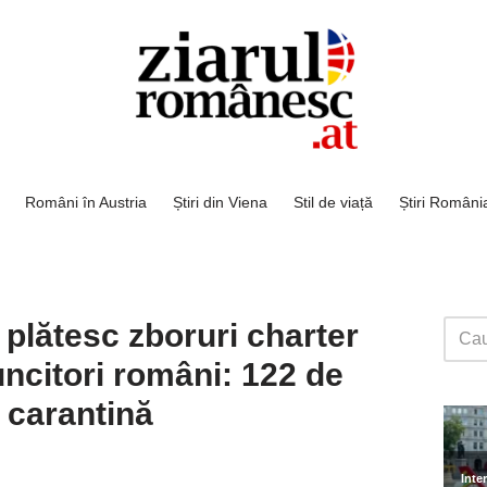
Români în Austria
Știri din Viena
Stil de viață
Știri Români
i plătesc zboruri charter
ncitori români: 122 de
n carantină