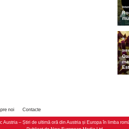
pre noi
Contacte
stria – Știri de ultimă oră din Austria și Europa în limba româ