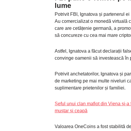
lume
Potrivit FBI, Ignatova și partenerul e
Au comercializat o monedă virtuală c
care are cetățenie germană, a promovat
să concureze cu cea mai mare cript
Astfel, Ignatova a făcut declarații fa
convinge oamenii să investească în 
Potrivit anchetatorilor, Ignatova și p
de marketing pe mai multe niveluri c
suplimentare prietenilor și familiei.
Șeful unui clan mafiot din Viena și-a 
muștar și ceapă
Valoarea OneCoins a fost stabilită d