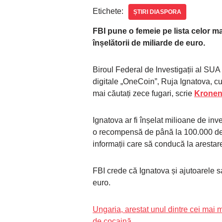
Etichete:
ȘTIRI DIASPORA
FBI pune o femeie pe lista celor ma
înșelătorii de miliarde de euro.
Biroul Federal de Investigații al SU
digitale „OneCoin”, Ruja Ignatova, cu
mai căutați zece fugari, scrie
Kronen
Ignatova ar fi înșelat milioane de inve
o recompensă de până la 100.000 de 
informații care să conducă la arestare
FBI crede că Ignatova și ajutoarele s
euro.
Ungaria, arestat unul dintre cei mai 
de cocaină