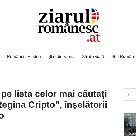
Români în Austria
Știri din Viena
Stil de viață
Știri Români
pe lista celor mai căutați
egina Cripto”, înșelătorii
o