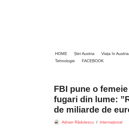
Sari
la
conținut
HOME
Știri Austria
Viața în Austria
Tehnologie
FACEBOOK
FBI pune o femeie 
fugari din lume: ”R
de miliarde de eur
Adrian Rădulescu
Internațional