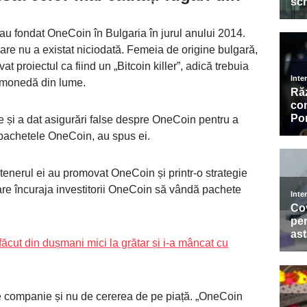
i au fondat OneCoin în Bulgaria în jurul anului 2014.
are nu a existat niciodată. Femeia de origine bulgară,
 proiectul ca fiind un „Bitcoin killer”, adică trebuia
omonedă din lume.
lse și a dat asigurări false despre OneCoin pentru a
pachetele OneCoin, au spus ei.
artenerul ei au promovat OneCoin și printr-o strategie
are încuraja investitorii OneCoin să vândă pachete
făcut din dușmani mici la grătar și i-a mâncat cu
e companie și nu de cererea de pe piață. „OneCoin