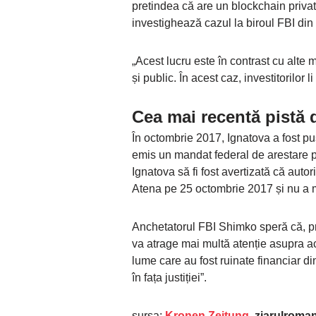
pretindea că are un blockchain priva
investighează cazul la biroul FBI di
„Acest lucru este în contrast cu alte
și public. În acest caz, investitorilor
Cea mai recentă pistă 
În octombrie 2017, Ignatova a fost pu
emis un mandat federal de arestare p
Ignatova să fi fost avertizată că autor
Atena pe 25 octombrie 2017 și nu a m
Anchetatorul FBI Shimko speră că, pri
va atrage mai multă atenție asupra ac
lume care au fost ruinate financiar 
în fața justiției”.
sursa:
Kronen Zeitung
, ziarulroma