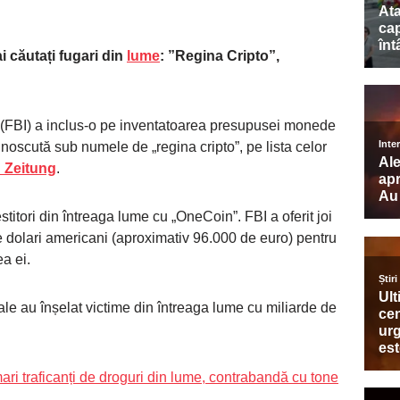
i căutați fugari din
lume
: ”Regina Cripto”,
A (FBI) a inclus-o pe inventatoarea presupusei monede
noscută sub numele de „regina cripto”, pe lista celor
 Zeitung
.
stitori din întreaga lume cu „OneCoin”. FBI a oferit joi
dolari americani (aproximativ 96.000 de euro) pentru
a ei.
ale au înșelat victime din întreaga lume cu miliarde de
mari traficanți de droguri din lume, contrabandă cu tone