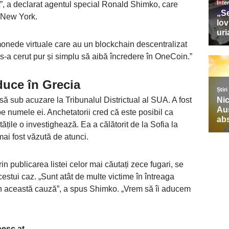
t”, a declarat agentul special Ronald Shimko, care
n New York.
 monede virtuale care au un blockchain descentralizat
 li s-a cerut pur și simplu să aibă încredere în OneCoin.”
duce în Grecia
să sub acuzare la Tribunalul Districtual al SUA. A fost
e numele ei. Anchetatorii cred că este posibil ca
itățile o investighează. Ea a călătorit de la Sofia la
ai fost văzută de atunci.
n publicarea listei celor mai căutați zece fugari, se
estui caz. „Sunt atât de multe victime în întreaga
din această cauză”, a spus Shimko. „Vrem să îi aducem
nesc.at