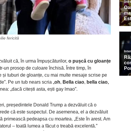
lie fericită
zvăluit că, în urma împușcăturilor,
o pușcă cu gloanțe
tr-un prosop de culoare închisă. Între timp, în
e și tuburi de gloanțe, cu mai multe mesaje scrise pe
nde”. Pe un tub nears scria „
oh
,
Bella ciao
,
bella ciao,
unea: „dacă citești asta, ești gay lmao”.
eri, președintele Donald Trump a dezvăluit că o
crede că este suspectul. De asemenea, el a dezvăluit
ă primească pedeapsa cu moartea. „Este în arest. Am
atorul – toată lumea a făcut o treabă excelentă.”