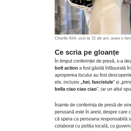
Charlie Kirk, ucis la 31 de ani, avea o fami
Ce scria pe gloanțe
În timpul conferinței de presă, s-a de
bolt action
a fost găsită înfășurată în
apropierea locului au fost descoperit
ele, inclusiv
„hei, fascistule
” și „pri
bella ciao ciao ciao
”, iar un altul sp
Înainte de conferința de presă de vin
persoană este în arest, despre care 
că spera ca persoana responsabilă s
colaborat cu poliția locală, cu guvern