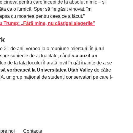
pe cineva pentru care începi de la absolut nimic – și
ta ca o furnică. Sper să fie găsit vinovat, îmi
apsa cu moartea pentru ceea ce a făcut.”
u Trump: „Fără mine, nu câștigai alegerile”
rk
 de 31 de ani, vorbea la o reuniune miercuri, în jurul
espre subiecte de actualitate, când
s-a auzit un
deo de la fața locului îl arată lovit în gât înainte de a se
 să vorbească la Universitatea Utah Valley
de către
A, un grup național de studenți conservatori pe care l-
pre noi
Contacte