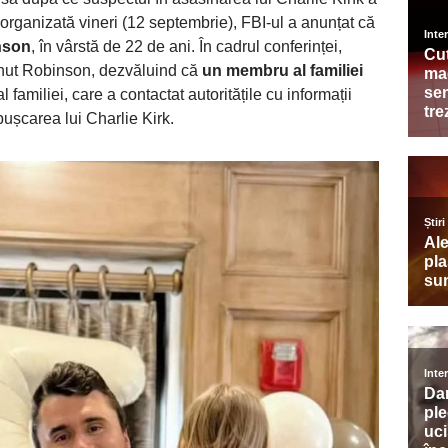
să organizată vineri (12 septembrie), FBI-ul a anunțat că
nson
, în vârstă de 22 de ani. În cadrul conferinței,
eținut Robinson, dezvăluind că
un membru al familiei
 familiei, care a contactat autoritățile cu informații
ușcarea lui Charlie Kirk.