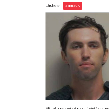
Etichete:
STIRI SUA
FBI-ul a organizat o conferință de pr