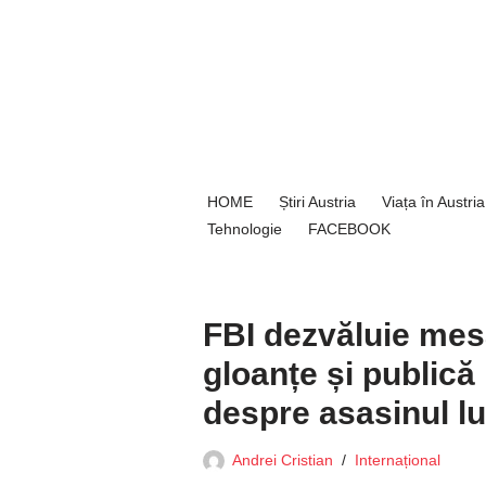
Sari
la
conținut
HOME
Știri Austria
Viața în Austria
Tehnologie
FACEBOOK
FBI dezvăluie mes
gloanțe și publică
despre asasinul lu
Andrei Cristian
Internațional