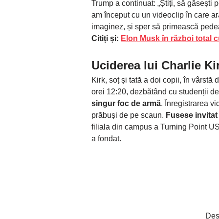
Trump a continuat: „Știți, să găsești 
am început cu un videoclip în care ară
imaginez, și sper să primească pede
Citiți și:
Elon Musk în război total c
Uciderea lui Charlie Ki
Kirk, soț și tată a doi copii, în vârstă
orei 12:20, dezbătând cu studenții d
singur foc de armă
. Înregistrarea vi
prăbuși de pe scaun.
Fusese invitat
filiala din campus a Turning Point US
a fondat.
Des